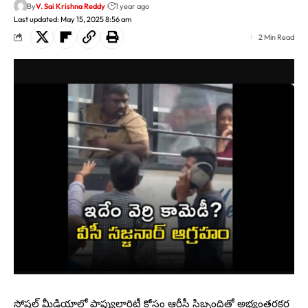
By
V. Sai Krishna Reddy
1 year ago
Last updated: May 15, 2025 8:56 am
2 Min Read
సోషల్ మీడియాలో పాప్యులారిటీ కోసం ఆర్టీసీ సిబ్బందితో అభ్యంతరకర