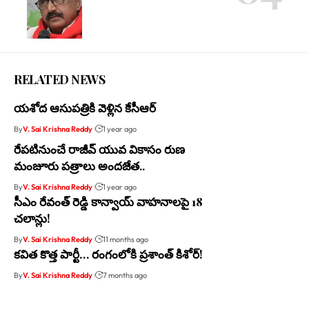
RELATED NEWS
యశోద ఆసుపత్రికి వెళ్లిన కేసీఆర్
By
V. Sai Krishna Reddy
1 year ago
రేపటినుంచే రాజీవ్ యువ వికాసం రుణ
మంజూరు పత్రాలు అందజేత..
By
V. Sai Krishna Reddy
1 year ago
సీఎం రేవంత్ రెడ్డి కాన్వాయ్‌ వాహనాలపై 18
చలాన్లు!
By
V. Sai Krishna Reddy
11 months ago
కవిత కొత్త పార్టీ… రంగంలోకి ప్రశాంత్ కిశోర్!
By
V. Sai Krishna Reddy
7 months ago