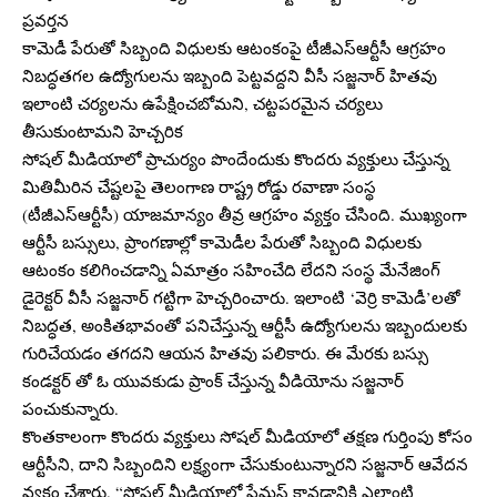
ప్రవర్తన
కామెడీ పేరుతో సిబ్బంది విధులకు ఆటంకంపై టీజీఎస్ఆర్టీసీ ఆగ్రహం
నిబద్ధతగల ఉద్యోగులను ఇబ్బంది పెట్టవద్దని వీసీ సజ్జనార్ హితవు
ఇలాంటి చర్యలను ఉపేక్షించబోమని, చట్టపరమైన చర్యలు
తీసుకుంటామని హెచ్చరిక
సోషల్ మీడియాలో ప్రాచుర్యం పొందేందుకు కొందరు వ్యక్తులు చేస్తున్న
మితిమీరిన చేష్టలపై తెలంగాణ రాష్ట్ర రోడ్డు రవాణా సంస్థ
(టీజీఎస్ఆర్టీసీ) యాజమాన్యం తీవ్ర ఆగ్రహం వ్యక్తం చేసింది. ముఖ్యంగా
ఆర్టీసీ బస్సులు, ప్రాంగణాల్లో కామెడీల పేరుతో సిబ్బంది విధులకు
ఆటంకం కలిగించడాన్ని ఏమాత్రం సహించేది లేదని సంస్థ మేనేజింగ్
డైరెక్టర్ వీసీ సజ్జనార్ గట్టిగా హెచ్చరించారు. ఇలాంటి ‘వెర్రి కామెడీ’లతో
నిబద్ధత, అంకితభావంతో పనిచేస్తున్న ఆర్టీసీ ఉద్యోగులను ఇబ్బందులకు
గురిచేయడం తగదని ఆయన హితవు పలికారు. ఈ మేరకు బస్సు
కండక్టర్ తో ఓ యువకుడు ప్రాంక్ చేస్తున్న వీడియోను సజ్జనార్
పంచుకున్నారు.
కొంతకాలంగా కొందరు వ్యక్తులు సోషల్ మీడియాలో తక్షణ గుర్తింపు కోసం
ఆర్టీసీని, దాని సిబ్బందిని లక్ష్యంగా చేసుకుంటున్నారని సజ్జనార్ ఆవేదన
వ్యక్తం చేశారు. “సోషల్ మీడియాలో ఫేమస్ కావడానికి ఎలాంటి