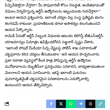
పిచ్చివేషాలైనా వేస్తారా? మీ పాపులారిటీ కోసం నిబద్ధత, అంకితభావంతో
విధులు నిర్వహిస్తున్న ఆర్టీసీ ఉద్యోగులను ఇబ్బందులకు గురిచేస్తారా?”
అంటూ ఆయన ప్రశ్నించారు. ఇలాంటి చర్యల వల్ల సంస్థ ప్రతిష్టకు భంగం
కలగడమే కాకుండా, ప్రయాణికులకు కూడా అసౌకర్యం కలుగుతుందని
ఆయన పేర్కొన్నారు.
కామెడీ పేరుతో ఆర్టీసీ సిబ్బంది విధులకు ఆటంకం కలిగిస్తే టీజీఎస్ఆర్టీసీ
యాజమాన్యం ఏమాత్రం ఉపేక్షించబోదని సజ్జనార్ స్పష్టం చేశారు.
“ఇలాంటి సోషల్ మీడియా పిచ్చి చేష్టలపై పోలీస్ శాఖ సహకారంతో
చట్టప్రకారం కఠిన చర్యలు తీసుకుంటాం” అని ఆయన హెచ్చరించారు.
ప్రజా రవాణా వ్యవస్థలో కీలక పాత్ర పోషిస్తున్న ఆర్టీసీ ఉద్యోగుల
మనోభావాలను దెబ్బతీసేలా ప్రవర్తించడం సరికాదని, బాధ్యతాయుతంగా
మెలగాలని ఆయన సూచించారు. ఇకపై ఇలాంటి ఘటనలు
పునరావృతమైతే చట్టపరమైన పరిణామాలను ఎదుర్కోవాల్సి
ఉంటుందని ఆయన తేల్చిచెప్పారు.