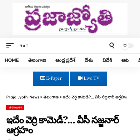
Aa
HOME
తెలంగాణ
ఆంధ్ర ప్రదేశ్
దేశం
విదేశీ
ఆట
E-Paper
Live TV
Praja Jyothi News
>
తెలంగాణ
>
ఇదేం వెర్రి కామెడీ?… వీసీ సజ్జనార్ ఆగ్రహం
తెలంగాణ
ఇదేం వెర్రి కామెడీ?… వీసీ సజ్జనార్
ఆగ్రహం