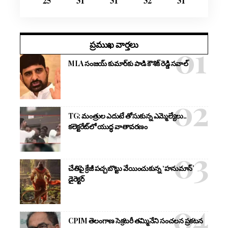
25
31
31
32
31
ప్రముఖ వార్తలు
MLA సంజయ్ కుమార్‌కు పాడి కౌశిక్ రెడ్డి సవాల్
TG: మంత్రుల ఎదుటే తోసుకున్న ఎమ్మెల్యేలు..
కలెక్టరేట్‌లో యుద్ధ వాతావరణం
చేతిపై క్రేజీ పచ్చబొట్టు వేయించుకున్న ‘హనుమాన్’
డైరెక్టర్
CPIM తెలంగాణ సెక్రటరీ తమ్మినేని సంచలన ప్రకటన