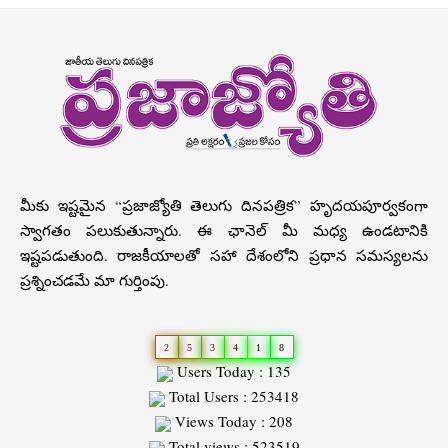
మీకు ఇష్టమైన “ప్రజాజ్యోతి తెలుగు దినపత్రిక” హృదయపూర్వకంగా
స్వాగతం పలుకుతున్నారు. ఈ ఛానెల్ మీ మధ్య ఉండటానికి
ఇష్టపడుతుంది. రాజకీయాలతో సహా దేశంలోని ప్రధాన సమస్యలను
ప్రశ్నించడమే మా గుర్తింపు.
2
5
3
4
1
8
Users Today : 135
Total Users : 253418
Views Today : 208
Total views : 523519