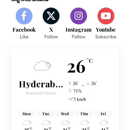
Facebook
X
Instagram
Youtube
Like
Follow
Follow
Subscribe
26
°C
Hyderabad
°
°
26
_
26
71%
Scattered Clouds
3 km/h
Mon
Tue
Wed
Thu
Fri
°C
°C
°C
°C
°C