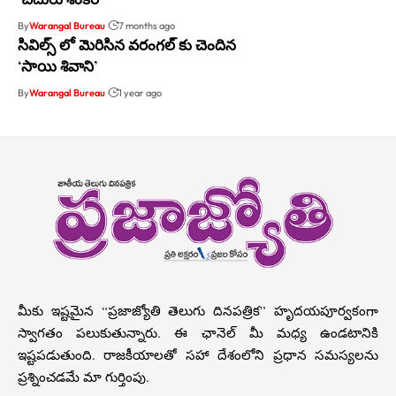
By
Warangal Bureau
7 months ago
సివిల్స్ లో మెరిసిన వరంగల్ కు చెందిన
‘సాయి శివాని’
By
Warangal Bureau
1 year ago
మీకు ఇష్టమైన “ప్రజాజ్యోతి తెలుగు దినపత్రిక” హృదయపూర్వకంగా
స్వాగతం పలుకుతున్నారు. ఈ ఛానెల్ మీ మధ్య ఉండటానికి
ఇష్టపడుతుంది. రాజకీయాలతో సహా దేశంలోని ప్రధాన సమస్యలను
ప్రశ్నించడమే మా గుర్తింపు.