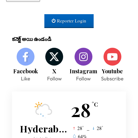
Reporter Login
కనెక్ట్ అయి ఉండండి
Facebook
X
Instagram
Youtube
Like
Follow
Follow
Subscribe
28
°C
Hyderabad
°
°
28
_
28
64%