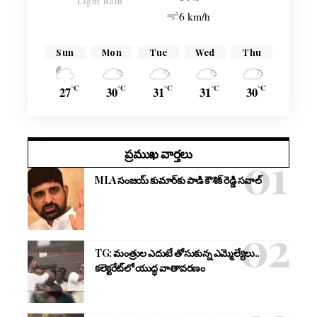
Light Rain
6 km/h
Sun
Mon
Tue
Wed
Thu
°C
°C
°C
°C
°C
27
30
31
31
30
ప్రముఖ వార్తలు
MLA సంజయ్ కుమార్‌కు పాడి కౌశిక్ రెడ్డి సవాల్
TG: మంత్రుల ఎదుటే తోసుకున్న ఎమ్మెల్యేలు..
కలెక్టరేట్‌లో యుద్ధ వాతావరణం