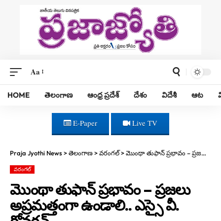
Aa
HOME
తెలంగాణ
ఆంధ్ర ప్రదేశ్
దేశం
విదేశీ
ఆట
E-Paper
Live TV
Praja Jyothi News
>
తెలంగాణ
>
వరంగల్
>
మొంథా తుఫాన్ ప్రభావం – ప్రజలు అప్రమత్తంగా ఉండాలి.. ఎస్సై వీ. గోవర్ధన్
వరంగల్
మొంథా తుఫాన్ ప్రభావం – ప్రజలు
అప్రమత్తంగా ఉండాలి.. ఎస్సై వీ.
గోవర్ధన్