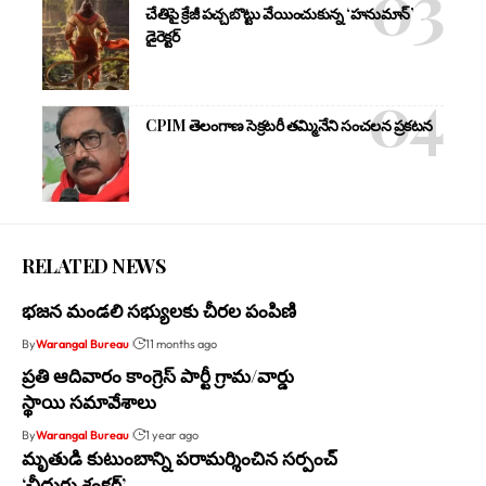
చేతిపై క్రేజీ పచ్చబొట్టు వేయించుకున్న ‘హనుమాన్’
డైరెక్టర్
CPIM తెలంగాణ సెక్రటరీ తమ్మినేని సంచలన ప్రకటన
RELATED NEWS
భజన మండలి సభ్యులకు చీరల పంపిణి
By
Warangal Bureau
11 months ago
ప్రతి ఆదివారం కాంగ్రెస్ పార్టీ గ్రామ/వార్డు
స్థాయి సమావేశాలు
By
Warangal Bureau
1 year ago
మృతుడి కుటుంబాన్ని పరామర్శించిన సర్పంచ్
‘చీదురు శంకర్’