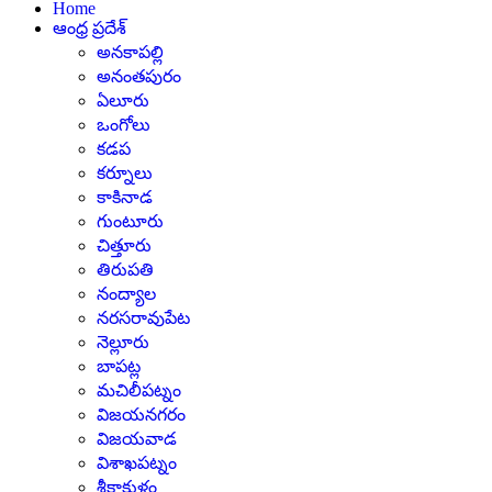
Home
ఆంధ్ర ప్రదేశ్
అనకాపల్లి
అనంతపురం
ఏలూరు
ఒంగోలు
కడప
కర్నూలు
కాకినాడ
గుంటూరు
చిత్తూరు
తిరుపతి
నంద్యాల
నరసరావుపేట
నెల్లూరు
బాపట్ల
మచిలీపట్నం
విజయనగరం
విజయవాడ
విశాఖపట్నం
శ్రీకాకుళం