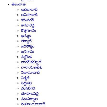
తెలంగాణ
ఆదిలాబాద్
ఆసిఫాబాద్
కరీంనగర్
కామారెడ్డి
కొత్తగూడెం
ఖమ్మం
గద్వాల్
జగిత్యాల
జనగామ
నల్గొండ
నాగర్ కర్నూల్
నారాయణపేట
నిజామాబాద్
నిర్మల్
పెద్దపల్లి
భువనగిరి
భూపాలపల్లి
మంచిర్యాల
మహబూబాబాద్