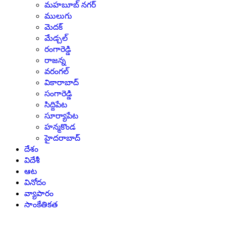
మహబూబ్ నగర్
ములుగు
మెదక్
మేడ్చల్
రంగారెడ్డి
రాజన్న
వరంగల్
వికారాబాద్
సంగారెడ్డి
సిద్దిపేట
సూర్యాపేట
హన్మకొండ
హైదరాబాద్
దేశం
విదేశీ
ఆట
వినోదం
వ్యాపారం
సాంకేతికత