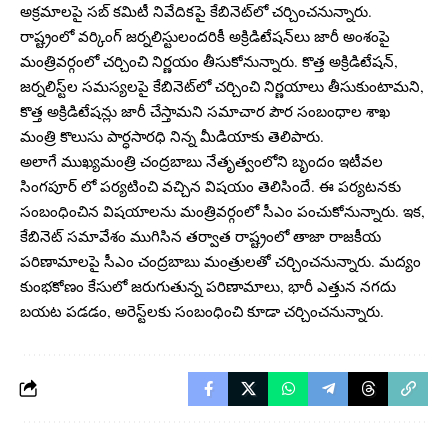
అక్రమాలపై సబ్ కమిటీ నివేదికపై కేబినెట్‌లో చర్చించనున్నారు.
రాష్ట్రంలో వర్కింగ్ జర్నలిస్టులందరికీ అక్రిడిటేషన్‌లు జారీ అంశంపై
మంత్రివర్గంలో చర్చించి నిర్ణయం తీసుకోనున్నారు. కొత్త అక్రిడిటేషన్,
జర్నలిస్ట్‌ల సమస్యలపై కేబినెట్‌లో చర్చించి నిర్ణయాలు తీసుకుంటామని,
కొత్త అక్రిడిటేషన్లు జారీ చేస్తామని సమాచార పౌర సంబంధాల శాఖ
మంత్రి కొలుసు పార్ధసారధి నిన్న మీడియాకు తెలిపారు.
అలాగే ముఖ్యమంత్రి చంద్రబాబు నేతృత్వంలోని బృందం ఇటీవల
సింగపూర్ లో పర్యటించి వచ్చిన విషయం తెలిసిందే. ఈ పర్యటనకు
సంబంధించిన విషయాలను మంత్రివర్గంలో సీఎం పంచుకోనున్నారు. ఇక,
కేబినెట్‌ సమావేశం ముగిసిన తర్వాత రాష్ట్రంలో తాజా రాజకీయ
పరిణామాలపై సీఎం చంద్రబాబు మంత్రులతో చర్చించనున్నారు. మద్యం
కుంభకోణం కేసులో జరుగుతున్న పరిణామాలు, భారీ ఎత్తున నగదు
బయట పడడం, అరెస్ట్‌లకు సంబంధించి కూడా చర్చించనున్నారు.