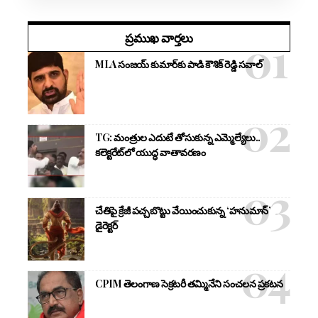
ప్రముఖ వార్తలు
MLA సంజయ్ కుమార్‌కు పాడి కౌశిక్ రెడ్డి సవాల్
TG: మంత్రుల ఎదుటే తోసుకున్న ఎమ్మెల్యేలు..
కలెక్టరేట్‌లో యుద్ధ వాతావరణం
చేతిపై క్రేజీ పచ్చబొట్టు వేయించుకున్న ‘హనుమాన్’
డైరెక్టర్
CPIM తెలంగాణ సెక్రటరీ తమ్మినేని సంచలన ప్రకటన