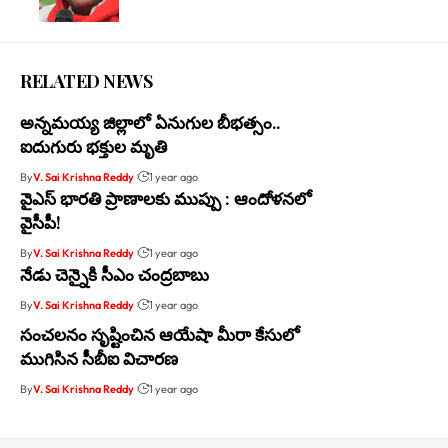
RELATED NEWS
అన్నమయ్య జిల్లాలో ఏనుగుల బీభత్సం..
ఐదుగురు భక్తుల మృతి
By
V. Sai Krishna Reddy
1 year ago
వైఎస్ భారతి ప్రాణాలకు ముప్పు : ఆందోళనలో
వైసీపీ!
By
V. Sai Krishna Reddy
1 year ago
నేడు చెన్నైకి సీఎం చంద్ర‌బాబు
By
V. Sai Krishna Reddy
1 year ago
సంచలనం సృష్టించిన ఆయేషా మీరా కేసులో
ముగిసిన సీబీఐ విచారణ
By
V. Sai Krishna Reddy
1 year ago