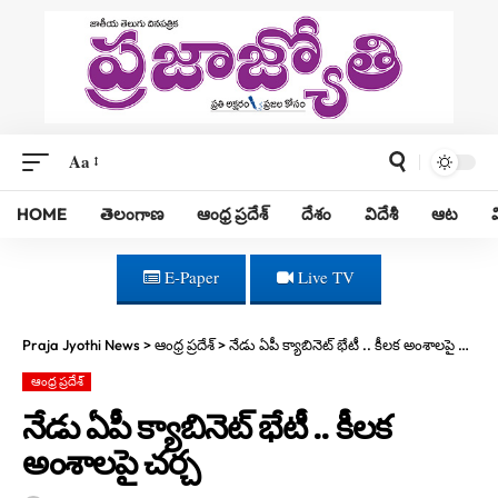
Aa
HOME
తెలంగాణ
ఆంధ్ర ప్రదేశ్
దేశం
విదేశీ
ఆట
E-Paper
Live TV
Praja Jyothi News
>
ఆంధ్ర ప్రదేశ్
>
నేడు ఏపీ క్యాబినెట్ భేటీ .. కీలక అంశాలపై చర్చ
ఆంధ్ర ప్రదేశ్
నేడు ఏపీ క్యాబినెట్ భేటీ .. కీలక
అంశాలపై చర్చ