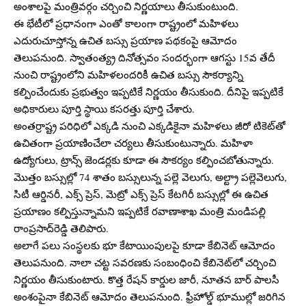
అంశాలపై మంత్రివర్గం చర్చించి నిర్ణయాలు తీసుకుంటుంది.
ఈ భేటీలో ప్రధానంగా ఎంతో కాలంగా రాష్ట్రంలో మహిళలు
ఎదురుచూస్తోన్న ఉచిత బస్సు ప్రయాణ పథకంపై ఆమోదం
తెలుపనుంది. స్వాతంత్య్ర దినోత్సవం సందర్భంగా ఆగస్టు 15వ తేదీ
నుంచి రాష్ట్రంలోని మహిళలందరికీ ఉచిత బస్సు సౌకర్యాన్ని
కల్పించేందుకు ప్రభుత్వం ఇప్పటికే నిర్ణయం తీసుకుంది. దీనిపై ఇప్పటికే
అధికారులు పూర్తి స్థాయి కసరత్తు పూర్తి చేశారు.
అంతర్రాష్ట్ర పరిధిలో ఎక్కడి నుంచి ఎక్కడికైనా మహిళలు జీరో టికెట్‌తో
ఉచితంగా ప్రయాణించేలా చర్యలు తీసుకుంటున్నారు. మహిళా
ఉద్యోగులు, ట్రాన్స్‌ జెండర్లకు కూడా ఈ సౌకర్యం కల్పించబోతున్నారు.
మొత్తం బస్సుల్లో 74 శాతం బస్సులున్న పల్లె వెలుగు, అల్ట్రా పల్లెవెలుగు,
సిటీ ఆర్డినరీ, ఎక్స్‌ ప్రెస్, మెట్రో ఎక్స్‌ ప్రెస్ కేటగిరీ బస్సుల్లో ఈ ఉచిత
ప్రయాణం కల్పిస్తున్నామని ఇప్పటికే రవాణాశాఖ మంత్రి మండిపల్లి
రాంప్రసాద్‌రెడ్డి తెలిపారు.
అలాగే పలు సంస్థలకు భూ కేటాయింపులపై కూడా కేబినెట్ ఆమోదం
తెలుపనుంది. నాలా చట్ట సవరణకు సంబంధించి కేబినెట్‌లో చర్చించి
నిర్ణయం తీసుకుంటారు. కొత్త రేషన్ కార్డుల జారీ, నూతన బార్ పాలసీ
అంశంపైనా కేబినెట్ ఆమోదం తెలుపనుంది. ఫ్రీహోల్డ్ భూముల్లో జరిగిన