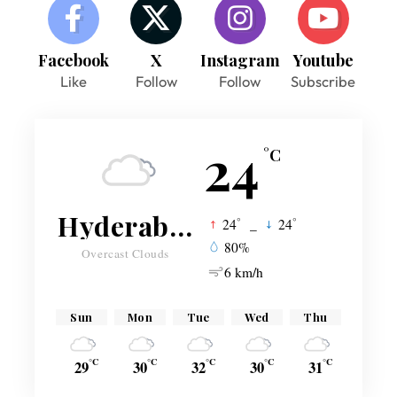
Facebook
X
Instagram
Youtube
Like
Follow
Follow
Subscribe
24
°C
Hyderabad
°
°
24
_
24
80%
Overcast Clouds
6 km/h
Sun
Mon
Tue
Wed
Thu
°C
°C
°C
°C
°C
29
30
32
30
31