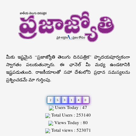
మీకు ఇష్టమైన “ప్రజాజ్యోతి తెలుగు దినపత్రిక” హృదయపూర్వకంగా
స్వాగతం పలుకుతున్నారు. ఈ ఛానెల్ మీ మధ్య ఉండటానికి
ఇష్టపడుతుంది. రాజకీయాలతో సహా దేశంలోని ప్రధాన సమస్యలను
ప్రశ్నించడమే మా గుర్తింపు.
2
5
3
1
4
0
Users Today : 47
Total Users : 253140
Views Today : 80
Total views : 523071