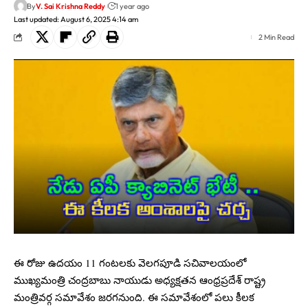
By
V. Sai Krishna Reddy
1 year ago
Last updated: August 6, 2025 4:14 am
2 Min Read
ఈ రోజు ఉదయం 11 గంటలకు వెలగపూడి సచివాలయంలో
ముఖ్యమంత్రి చంద్రబాబు నాయుడు అధ్యక్షతన ఆంధ్రప్రదేశ్ రాష్ట్ర
మంత్రివర్గ సమావేశం జరగనుంది. ఈ సమావేశంలో పలు కీలక