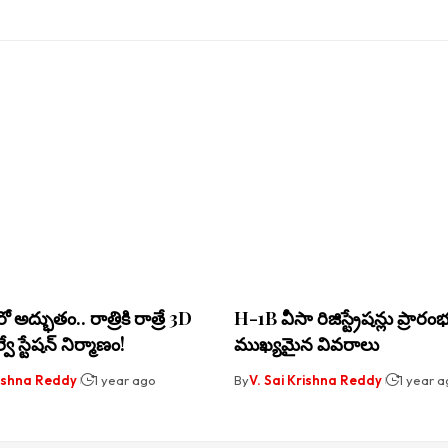
అద్భుతం.. రాత్రికి రాత్రే 3D
H-1B వీసా రిజిస్ట్రేషన్లు ప్రారం
ల్వే స్టేషన్ నిర్మాణం!
ముఖ్యమైన వివరాలు
rishna Reddy
1 year ago
By
V. Sai Krishna Reddy
1 year 