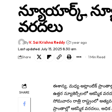
న్యూయార్క్, న్యూ
వరదలు
By
V. Sai Krishna Reddy
1 year ago
Last updated: July 15, 2025 8:30 am
1 Min Read
Share
ఈశాన్య, మధ్య-అట్లాంటిక్ ప్రాంతా
SHARE
ఉత్తర న్యూజెర్సీలలో ఆకస్మిక వరదల
సోమవారం రాత్రి రాష్ట్రంలో అత్యవసర
ప్రాంతాల్లో ఆకస్మిక వరదలు, అధి