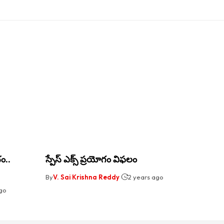
భం..
స్పేస్ ఎక్స్ ప్రయోగం విఫలం
By
V. Sai Krishna Reddy
2 years ago
ago