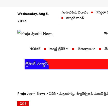
సంపాదకీయ విధానం
గోప్యతా 
Wednesday, Aug 5,
రిపోర్టర్ లాగిన్
2026
ఇ-
HOME
ఆంధ్ర ప్రదేశ్
తెలంగాణ
దే
బ్రేకింగ్ న్యూస్
Praja Jyothi News
>
విదేశీ
>
న్యూయార్క్, న్యూజెర్సీలను ముంచెత్త
విదేశీ