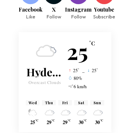
Facebook
X
Instagram
Youtube
Like
Follow
Follow
Subscribe
25
°C
Hyderabad
°
°
25
_
25
80%
Overcast Clouds
6 km/h
Wed
Thu
Fri
Sat
Sun
°C
°C
°C
°C
°C
25
29
29
30
30