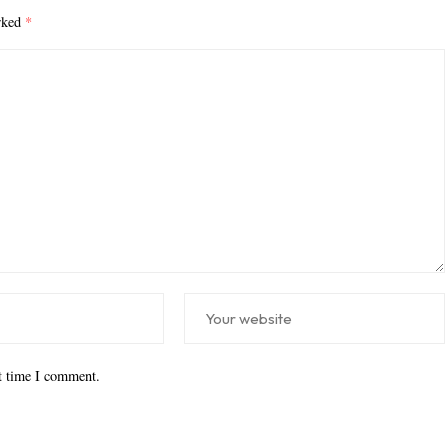
arked
*
xt time I comment.