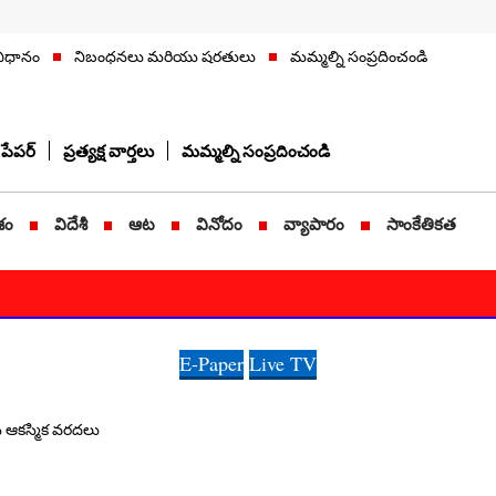
విధానం
నిబంధనలు మరియు షరతులు
మమ్మల్ని సంప్రదించండి
పేపర్
ప్రత్యక్ష వార్తలు
మమ్మల్ని సంప్రదించండి
శం
విదేశీ
ఆట
వినోదం
వ్యాపారం
సాంకేతికత
E-Paper
Live TV
ిన ఆకస్మిక వరదలు