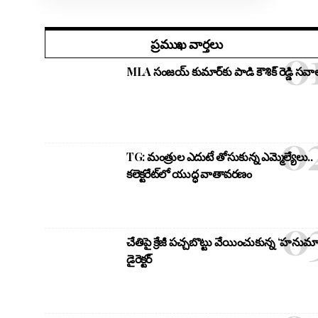
ప్రముఖ వార్తలు
MLA సంజయ్ కుమార్‌కు పాడి కౌశిక్ రెడ్డి సవాల
TG: మంత్రుల ఎదుటే తోసుకున్న ఎమ్మెల్యేలు..
కలెక్టరేట్‌లో యుద్ధ వాతావరణం
చేతిపై క్రేజీ పచ్చబొట్టు వేయించుకున్న ‘హనుమా
డైరెక్టర్