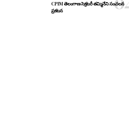
CPIM తెలంగాణ సెక్రటరీ తమ్మినేని సంచలన
ప్రకటన