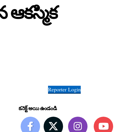
న ఆకస్మిక
Reporter Login
కనెక్ట్ అయి ఉండండి