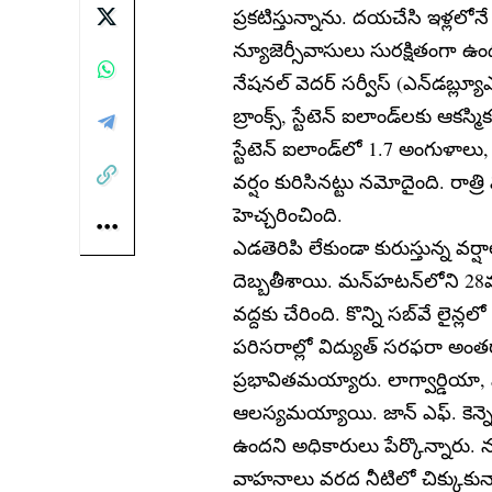
ప్రకటిస్తున్నాను. దయచేసి ఇళ్ల
న్యూజెర్సీవాసులు సురక్షితంగా ఉండం
నేషనల్ వెదర్ సర్వీస్ (ఎన్‌డబ్ల్యూఎ
బ్రాంక్స్, స్టేటెన్ ఐలాండ్‌లకు ఆక
స్టేటెన్ ఐలాండ్‌లో 1.7 అంగుళాల
వర్షం కురిసినట్టు నమోదైంది. రాత
హెచ్చరించింది.
ఎడతెరిపి లేకుండా కురుస్తున్న వర్ష
దెబ్బతీశాయి. మన్‌హటన్‌లోని 28వ స్ట్
వద్దకు చేరింది. కొన్ని సబ్‌వే లైన్లల
పరిసరాల్లో విద్యుత్ సరఫరా అ
ప్రభావితమయ్యారు. లాగ్వార్డియా,
ఆలస్యమయ్యాయి. జాన్ ఎఫ్. కెన్
ఉందని అధికారులు పేర్కొన్నారు. న
వాహనాలు వరద నీటిలో చిక్కుకున్న