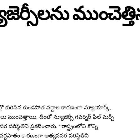
జెర్సీలను ముంచెత్తి
ల్లో కురిసిన కుండపోత వర్షాల కారణంగా న్యూయార్క్,
ు ముంచెత్తాయి. దీంతో న్యూజెర్సీ గవర్నర్ ఫిల్ మర్ఫీ
 పరిస్థితిని ప్రకటించారు. “రాష్ట్రంలోని కొన్ని
క వర్షపాతం కారణంగా అత్యవసర పరిస్థితిని