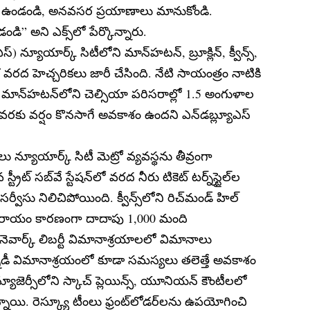
లోనే ఉండండి, అనవసర ప్రయాణాలు మానుకోండి.
డి” అని ఎక్స్‌లో పేర్కొన్నారు.
స్) న్యూయార్క్ సిటీలోని మాన్‌హటన్, బ్రూక్లిన్, క్వీన్స్,
స్మిక వరద హెచ్చరికలు జారీ చేసింది. నేటి సాయంత్రం నాటికి
ు, మాన్‌హటన్‌లోని చెల్సియా పరిసరాల్లో 1.5 అంగుళాల
్రి వరకు వర్షం కొనసాగే అవకాశం ఉందని ఎన్‌డబ్ల్యూఎస్
ాలు న్యూయార్క్ సిటీ మెట్రో వ్యవస్థను తీవ్రంగా
రీట్ సబ్‌వే స్టేషన్‌లో వరద నీరు టికెట్ టర్న్‌స్టైల్‌ల
ో సర్వీసు నిలిచిపోయింది. క్వీన్స్‌లోని రిచ్‌మండ్ హిల్
ంతరాయం కారణంగా దాదాపు 1,000 మంది
 నెవార్క్ లిబర్టీ విమానాశ్రయాలలో విమానాలు
నెడీ విమానాశ్రయంలో కూడా సమస్యలు తలెత్తే అవకాశం
్యూజెర్సీలోని స్కాచ్ ప్లెయిన్స్, యూనియన్ కౌంటీలలో
ాయి. రెస్క్యూ టీంలు ఫ్రంట్‌లోడర్‌లను ఉపయోగించి