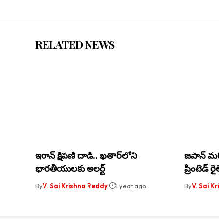
RELATED NEWS
ఇరాన్ క్షిపణి దాడి.. ఖ‌తార్‌లోని
జపాన్ మరో 
భారతీయుల‌కు అల‌ర్ట్‌
ప్రింటెడ్ రై
By
V. Sai Krishna Reddy
1 year ago
By
V. Sai K