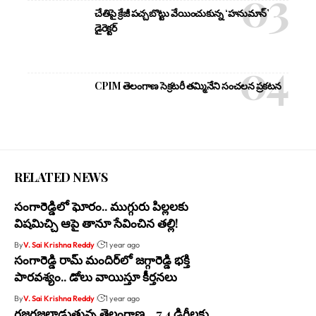
చేతిపై క్రేజీ పచ్చబొట్టు వేయించుకున్న ‘హనుమాన్’
డైరెక్టర్
CPIM తెలంగాణ సెక్రటరీ తమ్మినేని సంచలన ప్రకటన
RELATED NEWS
సంగారెడ్డిలో ఘోరం.. ముగ్గురు పిల్లల‌కు
విష‌మిచ్చి ఆపై తానూ సేవించిన త‌ల్లి!
By
V. Sai Krishna Reddy
1 year ago
సంగారెడ్డి రామ్ మందిర్‌లో జగ్గారెడ్డి భక్తి
పారవశ్యం.. డోలు వాయిస్తూ కీర్తనలు
By
V. Sai Krishna Reddy
1 year ago
గజగజలాడుతున్న తెలంగాణ .. 7.4 డిగ్రీలకు