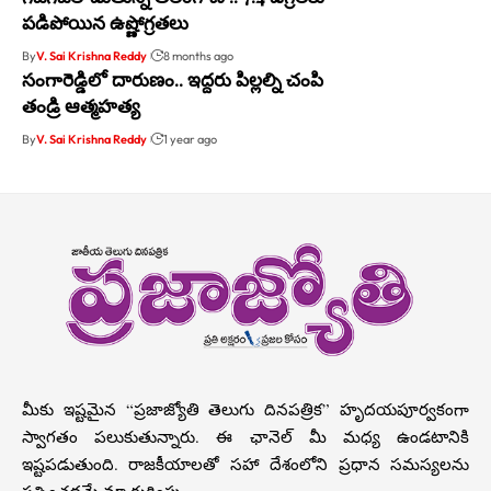
పడిపోయిన ఉష్ణోగ్రతలు
By
V. Sai Krishna Reddy
8 months ago
సంగారెడ్డిలో దారుణం.. ఇద్దరు పిల్లల్ని చంపి
తండ్రి ఆత్మహత్య
By
V. Sai Krishna Reddy
1 year ago
మీకు ఇష్టమైన “ప్రజాజ్యోతి తెలుగు దినపత్రిక” హృదయపూర్వకంగా
స్వాగతం పలుకుతున్నారు. ఈ ఛానెల్ మీ మధ్య ఉండటానికి
ఇష్టపడుతుంది. రాజకీయాలతో సహా దేశంలోని ప్రధాన సమస్యలను