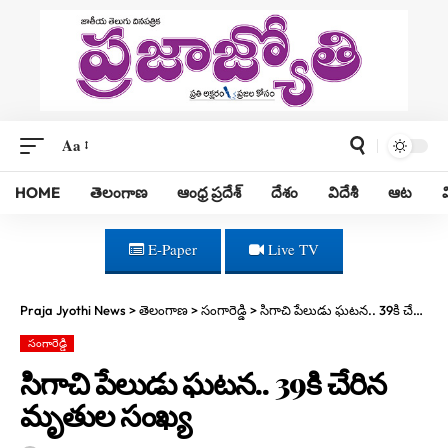
Aa
HOME
తెలంగాణ
ఆంధ్ర ప్రదేశ్
దేశం
విదేశీ
ఆట
E-Paper
Live TV
Praja Jyothi News
>
తెలంగాణ
>
సంగారెడ్డి
>
సిగాచి పేలుడు ఘ‌ట‌న‌.. 39కి చేరిన మృతుల సంఖ్య
సంగారెడ్డి
సిగాచి పేలుడు ఘ‌ట‌న‌.. 39కి చేరిన
మృతుల సంఖ్య