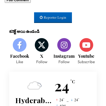
Reporter Login
కనెక్ట్ అయి ఉండండి
Facebook
X
Instagram
Youtube
Like
Follow
Follow
Subscribe
24
°C
Hyderabad
°
°
24
_
24