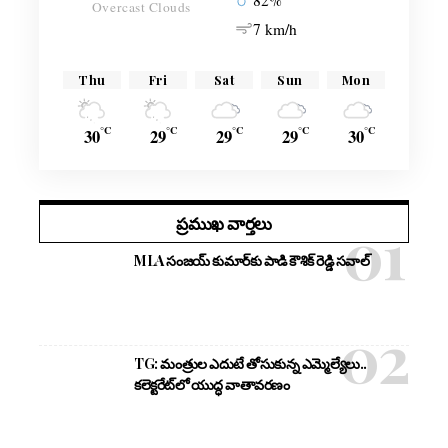
82%
Overcast Clouds
7 km/h
Thu
Fri
Sat
Sun
Mon
°C
°C
°C
°C
°C
30
29
29
29
30
ప్రముఖ వార్తలు
MLA సంజయ్ కుమార్‌కు పాడి కౌశిక్ రెడ్డి సవాల్
TG: మంత్రుల ఎదుటే తోసుకున్న ఎమ్మెల్యేలు..
కలెక్టరేట్‌లో యుద్ధ వాతావరణం