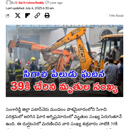
By
V. Sai Krishna Reddy
1 year ago
Last updated: July 4, 2025 6:30 am
1 Min Read
సంగారెడ్డి జిల్లా పటాన్‌చెరు మండలం పాశమైలారంలోని సిగాచి
పరిశ్రమలో జరిగిన ఘోర అగ్నిప్రమాదంలో మృతుల సంఖ్య పెరుగుతూనే
ఉంది. ఈ దుర్ఘటనలో మరణించిన వారి సంఖ్య శుక్రవారం నాటికి 39కి