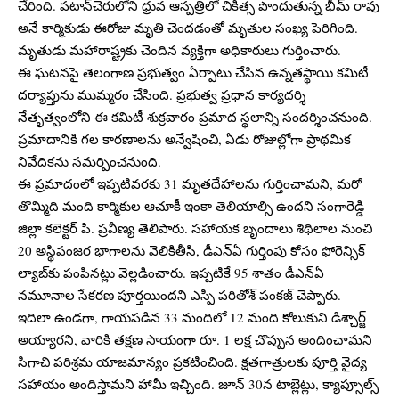
చేరింది. పటాన్‌చెరులోని ధ్రువ ఆస్పత్రిలో చికిత్స పొందుతున్న భీమ్ రావు
అనే కార్మికుడు ఈరోజు మృతి చెందడంతో మృతుల సంఖ్య పెరిగింది.
మృతుడు మహారాష్ట్రకు చెందిన వ్యక్తిగా అధికారులు గుర్తించారు.
ఈ ఘటనపై తెలంగాణ ప్రభుత్వం ఏర్పాటు చేసిన ఉన్నతస్థాయి కమిటీ
దర్యాప్తును ముమ్మరం చేసింది. ప్రభుత్వ ప్రధాన కార్యదర్శి
నేతృత్వంలోని ఈ కమిటీ శుక్రవారం ప్రమాద స్థలాన్ని సందర్శించనుంది.
ప్రమాదానికి గల కారణాలను అన్వేషించి, ఏడు రోజుల్లోగా ప్రాథమిక
నివేదికను సమర్పించనుంది.
ఈ ప్రమాదంలో ఇప్పటివరకు 31 మృతదేహాలను గుర్తించామని, మరో
తొమ్మిది మంది కార్మికుల ఆచూకీ ఇంకా తెలియాల్సి ఉందని సంగారెడ్డి
జిల్లా కలెక్టర్ పి. ప్రవీణ్య తెలిపారు. సహాయక బృందాలు శిథిలాల నుంచి
20 అస్థిపంజర భాగాలను వెలికితీసి, డీఎన్ఏ గుర్తింపు కోసం ఫోరెన్సిక్
ల్యాబ్‌కు పంపినట్లు వెల్లడించారు. ఇప్పటికే 95 శాతం డీఎన్ఏ
నమూనాల సేకరణ పూర్తయిందని ఎస్పీ పరితోశ్‌ పంకజ్ చెప్పారు.
ఇదిలా ఉండగా, గాయపడిన 33 మందిలో 12 మంది కోలుకుని డిశ్చార్జ్
అయ్యారని, వారికి తక్షణ సాయంగా రూ. 1 లక్ష చొప్పున అందించామని
సిగాచి పరిశ్రమ యాజమాన్యం ప్రకటించింది. క్షతగాత్రులకు పూర్తి వైద్య
సహాయం అందిస్తామని హామీ ఇచ్చింది. జూన్ 30న టాబ్లెట్లు, క్యాప్సూల్స్