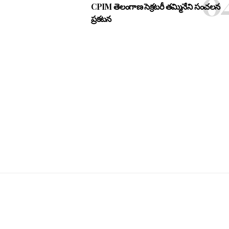
CPIM తెలంగాణ సెక్రటరీ తమ్మినేని సంచలన
ప్రకటన