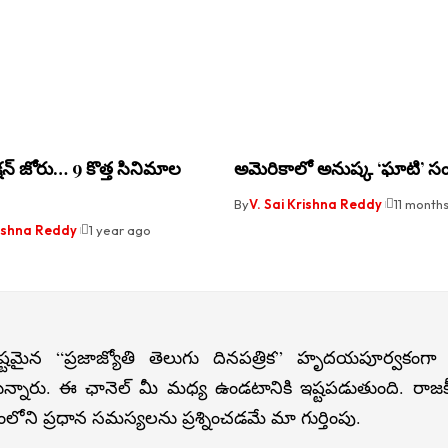
క్షన్ జోరు… 9 కొత్త సినిమాల
అమెరికాలో అనుష్క ‘ఘాటి’ స
By
V. Sai Krishna Reddy
11 month
rishna Reddy
1 year ago
్టమైన “ప్రజాజ్యోతి తెలుగు దినపత్రిక” హృదయపూర్వకంగా
న్నారు. ఈ ఛానెల్ మీ మధ్య ఉండటానికి ఇష్టపడుతుంది. రా
లోని ప్రధాన సమస్యలను ప్రశ్నించడమే మా గుర్తింపు.