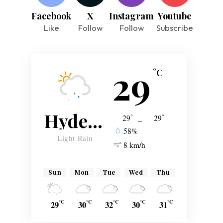
Facebook
X
Instagram
Youtube
Like
Follow
Follow
Subscribe
29
°C
Hyderabad
°
°
29
_
29
58%
Light Rain
8 km/h
Sun
Mon
Tue
Wed
Thu
°C
°C
°C
°C
°C
29
30
32
30
31