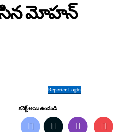
ం చేసిన మోహన్
Reporter Login
కనెక్ట్ అయి ఉండండి