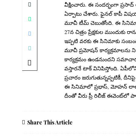
వీక్షించారు. ఈ సందర్భంగా ప్రసాద్ ల
ఏర్పాటు చేశారు. ఫైనల్ కాపీ విషయం
మూవీ టీమ్ చెబుతోంది. ఈ సినిమ
27న చిత్రం ప్రేక్షకుల ముందుకు రాన
ఇప్పటి వరకు ఈ సినిమాకు సంబంధి
మూవీ ప్రమోషన్ కార్యక్రమాలను నిర
కార్యక్రమం ఉండనుందని సమాచారం.
వస్తారనే టాక్ వినిపిస్తోంది. ఏపీ
ప్రచారం జరుగుతున్నప్పటికీ, దీనిప
ఈ సినిమాలో ప్రభాస్, మోహన్ లాల్,
దీంతో వీరు ప్రీ రిలీజ్ ఈవెంట్‌లో 
Share This Article