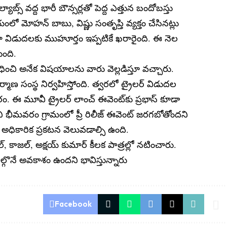
్యాబ్స్ వద్ద భారీ బౌన్సర్లతో పెద్ద ఎత్తున బందోబస్తు
లో మోహన్ బాబు, విష్ణు సంతృప్తి వ్యక్తం చేసినట్లు
ా విడుదలకు ముహూర్తం ఇప్పటికే ఖరారైంది. ఈ నెల
ుంది.
ంచి అనేక విషయాలను వారు వెల్లడిస్తూ వచ్చారు.
్మాణ సంస్థ నిర్వహిస్తోంది. త్వరలో ట్రైలర్ విడుదల
 ఈ మూవీ ట్రైలర్ లాంచ్ ఈవెంట్‌కు ప్రభాస్ కూడా
లోని భీమవరం గ్రామంలో ప్రీ రిలీజ్ ఈవెంట్ జరగబోతోందని
ై అధికారిక ప్రకటన వెలువడాల్సి ఉంది.
 కాజల్, అక్షయ్ కుమార్ కీలక పాత్రల్లో నటించారు.
పాల్గొనే అవకాశం ఉందని భావిస్తున్నారు
Facebook