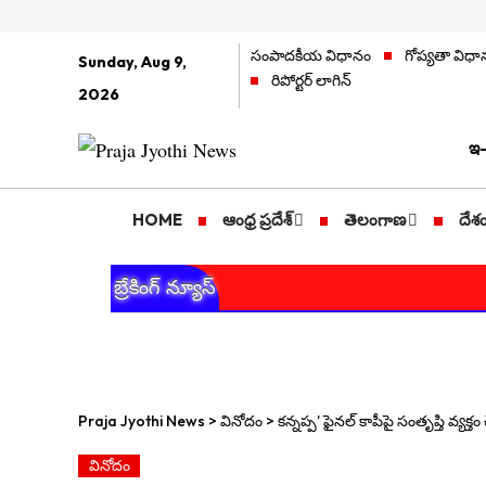
సంపాదకీయ విధానం
గోప్యతా విధా
Sunday, Aug 9,
రిపోర్టర్ లాగిన్
2026
ఇ-
HOME
ఆంధ్ర ప్రదేశ్
తెలంగాణ
దేశ
బ్రేకింగ్ న్యూస్
Praja Jyothi News
>
వినోదం
>
కన్నప్ప’ ఫైనల్ కాపీపై సంతృప్తి వ్యక
వినోదం