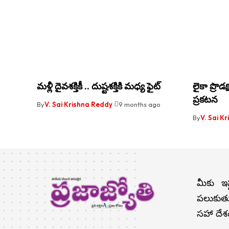
మళ్లీ దైవశక్తికీ .. దుష్టశక్తికి మధ్య ఫైట్
లైకా ప్రొడ
ప్రకటన
By
V. Sai Krishna Reddy
9 months ago
By
V. Sai K
మీకు ఇష
పలుకుతు
సహా దేశం