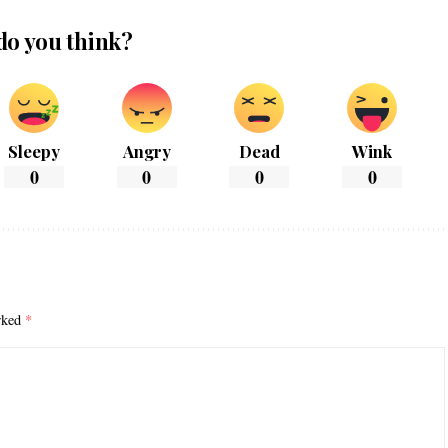
do you think?
Sleepy
Angry
Dead
Wink
0
0
0
0
arked
*