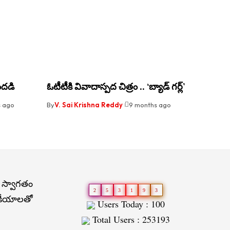
ందడి
ఓటీటీకి వివాదాస్పద చిత్రం .. ‘బ్యాడ్ గర్ల్’
s ago
By
V. Sai Krishna Reddy
9 months ago
 స్వాగతం
2
5
3
1
9
3
జకీయాలతో
Users Today : 100
Total Users : 253193