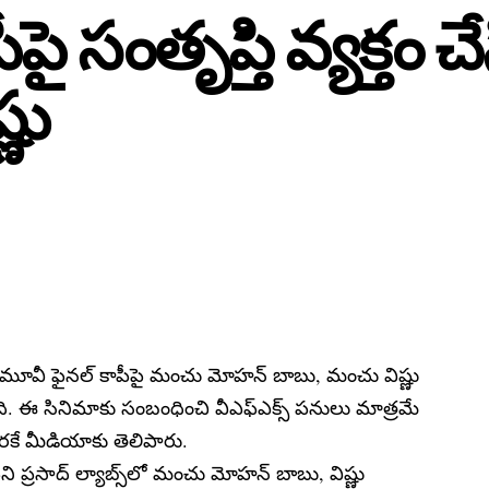
పీపై సంతృప్తి వ్యక్త
ణు
ప’ మూవీ ఫైనల్ కాపీపై మంచు మోహన్ బాబు, మంచు విష్ణు
్తోంది. ఈ సినిమాకు సంబంధించి వీఎఫ్ఎక్స్ పనులు మాత్రమే
వరకే మీడియాకు తెలిపారు.
ని ప్రసాద్ ల్యాబ్స్‌లో మంచు మోహన్ బాబు, విష్ణు