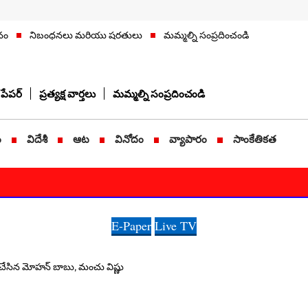
నం
నిబంధనలు మరియు షరతులు
మమ్మల్ని సంప్రదించండి
పేపర్
ప్రత్యక్ష వార్తలు
మమ్మల్ని సంప్రదించండి
ం
విదేశీ
ఆట
వినోదం
వ్యాపారం
సాంకేతికత
E-Paper
Live TV
్తం చేసిన మోహన్ బాబు, మంచు విష్ణు