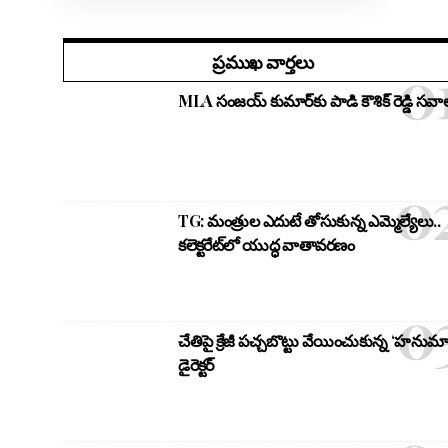
ప్రముఖ వార్తలు
MLA సంజయ్ కుమార్‌కు పాడి కౌశిక్ రెడ్డి సవాల
TG: మంత్రుల ఎదుటే తోసుకున్న ఎమ్మెల్యేలు..
కలెక్టరేట్‌లో యుద్ధ వాతావరణం
చేతిపై క్రేజీ పచ్చబొట్టు వేయించుకున్న ‘హనుమా
డైరెక్టర్