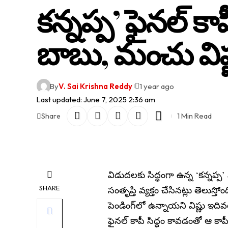
కన్నప్ప’ ఫైనల్ కా
బాబు, మంచు విష్
By
V. Sai Krishna Reddy
1 year ago
Last updated: June 7, 2025 2:36 am
1 Min Read
Share
విడుదలకు సిద్ధంగా ఉన్న ‘కన్నప్
SHARE
సంతృప్తి వ్యక్తం చేసినట్లు తెలుస
పెండింగ్‌లో ఉన్నాయని విష్ణు ఇది
ఫైనల్ కాపీ సిద్ధం కావడంతో ఆ కాపీ