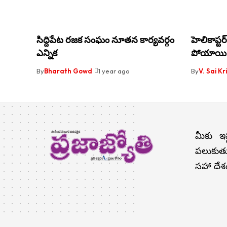
సిద్దిపేట రజక సంఘం నూతన కార్యవర్గం
హెలికాప్ట
ఎన్నిక
పోయాయి: 
By
Bharath Gowd
1 year ago
By
V. Sai K
మీకు ఇష
పలుకుతు
సహా దేశం