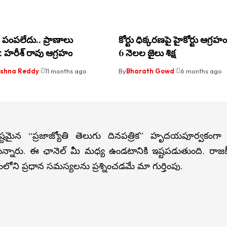
ర్ పంపలేదు.. ప్రాణాలు
కోర్టు ధిక్కరణపై హైకోర్టు ఆగ్రహం..
హరీశ్ రావు ఆగ్రహం
6 నెలల జైలు శిక్ష
rishna Reddy
11 months ago
By
Bharath Gowd
6 months ago
్టమైన “ప్రజాజ్యోతి తెలుగు దినపత్రిక” హృదయపూర్వకంగా
న్నారు. ఈ ఛానెల్ మీ మధ్య ఉండటానికి ఇష్టపడుతుంది. రా
లోని ప్రధాన సమస్యలను ప్రశ్నించడమే మా గుర్తింపు.