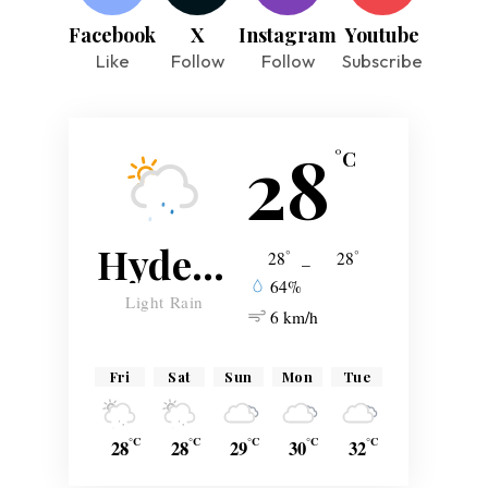
Facebook
X
Instagram
Youtube
Like
Follow
Follow
Subscribe
28
°C
Hyderabad
°
°
28
_
28
64%
Light Rain
6 km/h
Fri
Sat
Sun
Mon
Tue
°C
°C
°C
°C
°C
28
28
29
30
32