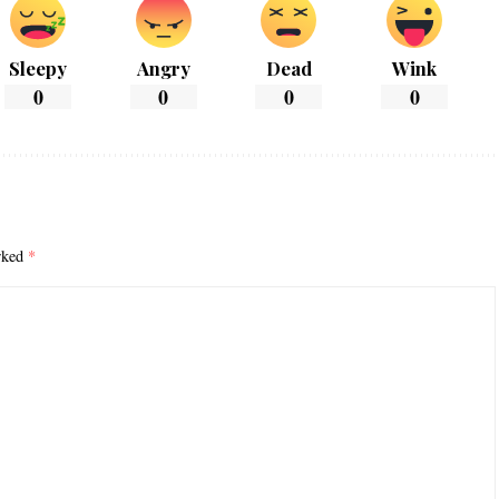
Sleepy
Angry
Dead
Wink
0
0
0
0
arked
*