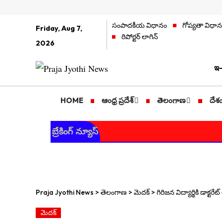
సంపాదకీయ విధానం
గోప్యతా విధా
Friday, Aug 7,
రిపోర్టర్ లాగిన్
2026
ఇ-
HOME
ఆంధ్ర ప్రదేశ్
తెలంగాణ
దేశ
బ్రేకింగ్ న్యూస్
Praja Jyothi News
>
తెలంగాణ
>
మెదక్
>
గిరిజన విద్యార్థికి డాక్ట
మెదక్