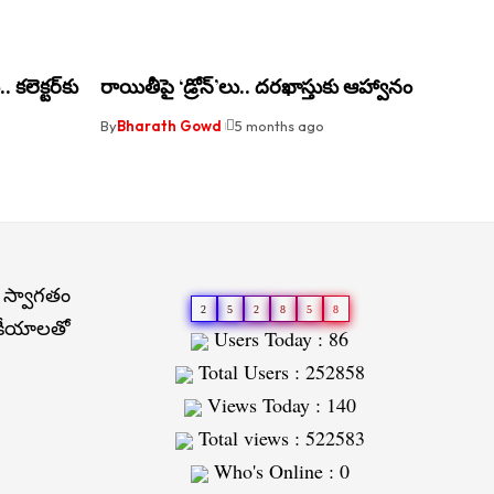
 కలెక్టర్‌కు
రాయితీపై ‘డ్రోన్‌’లు.. దరఖాస్తుకు ఆహ్వానం
By
Bharath Gowd
5 months ago
 స్వాగతం
2
5
2
8
5
8
జకీయాలతో
Users Today : 86
Total Users : 252858
Views Today : 140
Total views : 522583
Who's Online : 0