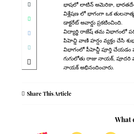
భాషలో లాటిన్ అమెరికా, భారతదే
విశ్లేషణ లో భాగంగా ఒక తులనా
డాక్టరేట్ అవార్డు ప్రకటించింది.
విద్యార్థి రాజేష్ తమ విభాగంలో 
పిహెచ్డి వాణి హర్షం వ్యక్తం చేసి శు
విభాగంలో పీహెచ్డీ పూర్తి చేయడం
గుగులోతు రాజు నాయక్, పూదరి వరప్
నాయక్ అభినందించారు.
Share This Article
What 