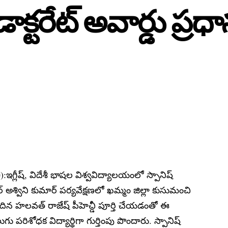
ి డాక్టరేట్ అవార్డు ప్
):ఇగ్లీష్, విదేశీ భాషల విశ్వవిద్యాలయంలో స్పానిష్
్టర్ అశ్విని కుమార్ పర్యవేక్షణలో ఖమ్మం జిల్లా కుసుమంచి
ందిన హలవత్ రాజేష్ పీహెచ్డీ పూర్తి చేయడంతో ఈ
 పరిశోధక విద్యార్థిగా గుర్తింపు పొందారు. స్పానిష్