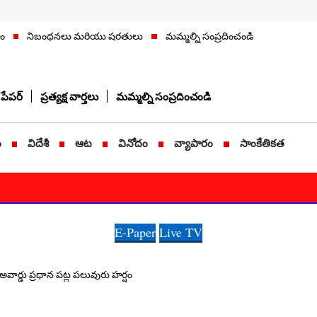
నం
నిబంధనలు మరియు షరతులు
మమ్మల్ని సంప్రదించండి
పేపర్
ప్రత్యక్ష వార్తలు
మమ్మల్ని సంప్రదించండి
ం
విదేశీ
ఆట
వినోదం
వ్యాపారం
సాంకేతికత
E-Paper
Live TV
రేట్ అవార్డు ప్రధాన పట్ల పలువురు హర్షం