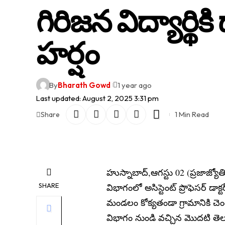
గిరిజన విద్యార్థిక
హర్షం
By
Bharath Gowd
1 year ago
Last updated: August 2, 2025 3:31 pm
1 Min Read
Share
హుస్నాబాద్,ఆగస్టు 02 (ప్రజాజ్యోతి
SHARE
విభాగంలో అసిస్టెంట్ ప్రొఫెసర్ డాక
మండలం కోక్యతండా గ్రామానికి చె
విభాగం నుండి వచ్చిన మొదటి తెలుగు