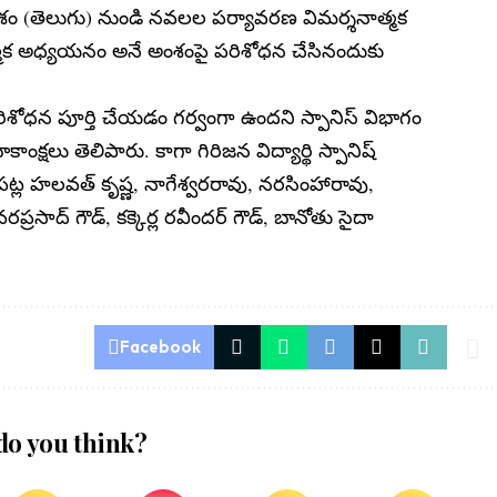
శం (తెలుగు) నుండి నవలల పర్యావరణ విమర్శనాత్మక
త్మక అధ్యయనం అనే అంశంపై పరిశోధన చేసినందుకు
పరిశోధన పూర్తి చేయడం గర్వంగా ఉందని స్పానిస్ విభాగం
భాకాంక్షలు తెలిపారు. కాగా గిరిజన విద్యార్థి స్పానిష్
 పట్ల హలవత్ కృష్ణ, నాగేశ్వరరావు, నరసింహారావు,
రసాద్ గౌడ్, కక్కెర్ల రవీందర్ గౌడ్, బానోతు సైదా
Facebook
do you think?