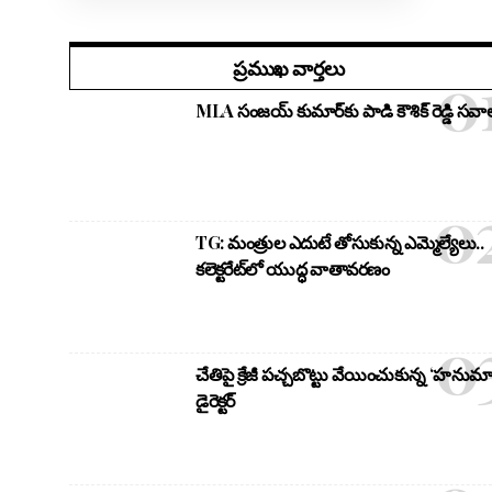
ప్రముఖ వార్తలు
MLA సంజయ్ కుమార్‌కు పాడి కౌశిక్ రెడ్డి సవాల
TG: మంత్రుల ఎదుటే తోసుకున్న ఎమ్మెల్యేలు..
కలెక్టరేట్‌లో యుద్ధ వాతావరణం
చేతిపై క్రేజీ పచ్చబొట్టు వేయించుకున్న ‘హనుమా
డైరెక్టర్