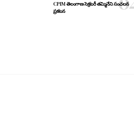
CPIM తెలంగాణ సెక్రటరీ తమ్మినేని సంచలన
ప్రకటన