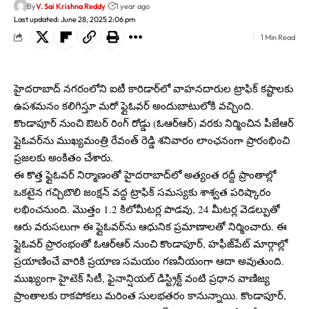
By
V. Sai Krishna Reddy
1 year ago
Last updated: June 28, 2025 2:06 pm
1 Min Read
హైదరాబాద్ నగరంలోని ఐటీ కారిడార్‌లో వాహనదారుల ట్రాఫిక్ కష్టాలకు
ఉపశమనం కలిగిస్తూ మరో ఫ్లైఓవర్ అందుబాటులోకి వచ్చింది.
కొండాపూర్ నుంచి ఔటర్ రింగ్ రోడ్డు (ఓఆర్‌ఆర్) వరకు నిర్మించిన పీజేఆర్
ఫ్లైఓవర్‌ను ముఖ్యమంత్రి రేవంత్ రెడ్డి శనివారం లాంఛనంగా ప్రారంభించి
ప్రజలకు అంకితం చేశారు.
ఈ కొత్త ఫ్లైఓవర్‌ నిర్మాణంతో హైదరాబాద్‌లో అత్యంత రద్దీ ప్రాంతాల్లో
ఒకటైన గచ్చిబౌలి జంక్షన్ వద్ద ట్రాఫిక్ సమస్యకు శాశ్వత పరిష్కారం
లభించనుంది. మొత్తం 1.2 కిలోమీటర్ల పొడవు, 24 మీటర్ల వెడల్పుతో
ఆరు వరుసలుగా ఈ ఫ్లైఓవర్‌ను ఆధునిక ప్రమాణాలతో నిర్మించారు. ఈ
ఫ్లైఓవర్ ప్రారంభంతో ఓఆర్‌ఆర్ నుంచి కొండాపూర్, హఫీజ్‌పేట్ మార్గాల్లో
ప్రయాణించే వారికి ప్రయాణ సమయం గణనీయంగా ఆదా అవుతుంది.
ముఖ్యంగా హైటెక్ సిటీ, ఫైనాన్షియల్ డిస్ట్రిక్ట్ వంటి ప్రధాన వాణిజ్య
ప్రాంతాలకు రాకపోకలు మరింత సులభతరం కానున్నాయి. కొండాపూర్,