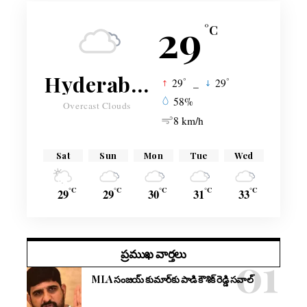
29
°C
Hyderabad
°
°
29
_
29
58%
Overcast Clouds
8 km/h
Sat
Sun
Mon
Tue
Wed
°C
°C
°C
°C
°C
29
29
30
31
33
ప్రముఖ వార్తలు
MLA సంజయ్ కుమార్‌కు పాడి కౌశిక్ రెడ్డి సవాల్