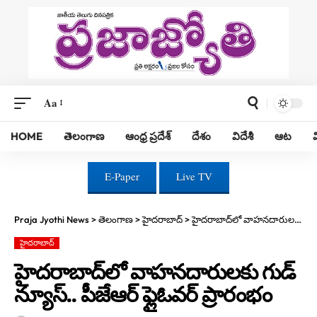
Aa
HOME
తెలంగాణ
ఆంధ్ర ప్రదేశ్
దేశం
విదేశీ
ఆట
E-Paper
Live TV
Praja Jyothi News
>
తెలంగాణ
>
హైదరాబాద్
>
హైదరాబాద్‌లో వాహనదారులకు గుడ్ న్యూస్.. పీజేఆర్ ఫ్లైఓవర్ ప్రారంభం
హైదరాబాద్
హైదరాబాద్‌లో వాహనదారులకు గుడ్
న్యూస్.. పీజేఆర్ ఫ్లైఓవర్ ప్రారంభం