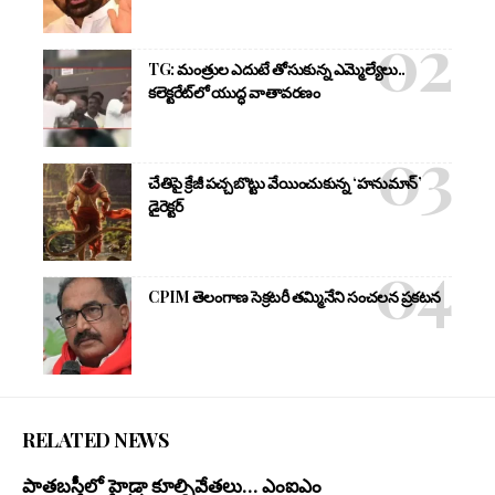
TG: మంత్రుల ఎదుటే తోసుకున్న ఎమ్మెల్యేలు..
కలెక్టరేట్‌లో యుద్ధ వాతావరణం
చేతిపై క్రేజీ పచ్చబొట్టు వేయించుకున్న ‘హనుమాన్’
డైరెక్టర్
CPIM తెలంగాణ సెక్రటరీ తమ్మినేని సంచలన ప్రకటన
RELATED NEWS
పాతబస్తీలో హైడ్రా కూల్చివేతలు… ఎంఐఎం