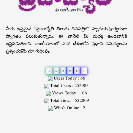
మీకు ఇష్టమైన “ప్రజాజ్యోతి తెలుగు దినపత్రిక” హృదయపూర్వకంగా
స్వాగతం పలుకుతున్నారు. ఈ ఛానెల్ మీ మధ్య ఉండటానికి
ఇష్టపడుతుంది. రాజకీయాలతో సహా దేశంలోని ప్రధాన సమస్యలను
ప్రశ్నించడమే మా గుర్తింపు.
2
5
2
9
8
3
Users Today : 66
Total Users : 252983
Views Today : 106
Total views : 522809
Who's Online : 2
Slot
Site