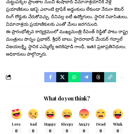
చుట్టుపక్కల ప్రాంతాల నుంచి శంషాబాద్ విమానాశ్రయానికి వెళ్లే
ప్రయాణికులు ఇకపై ఎలాంటి ట్రాఫిక్ అడ్డంకులు లేకుండా నేరుగా ఔటర్
రింగ్ రోడ్డుకు చేరుకోవచ్చు. దీనివల్ల ఐటీ ఉద్యోగులు, స్థానిక నివాసితులు,
విమానాశ్రయ ప్రయాణికులకు ఎంతో మేలు జరగనుంది.
ఈ ప్రారంభోత్సవ కార్యక్రమంలో ముఖ్యమంత్రి రేవంత్ రెడ్డితో పాటు రాష్ట్ర
మంత్రులు పొన్నం ప్రభాకర్, శ్రీధర్ బాబు, హైదరాబాద్ మేయర్ గద్వాల్
విజయలక్ష్మి, స్థానిక ఎమ్మెల్యే అరికెపూడి గాంధీ, ఇతర ప్రజాప్రతినిధులు,
అధికారులు పాల్గొన్నారు.
What do you think?
Love
Sad
Happy
Sleepy
Angry
Dead
Wink
0
0
0
0
0
0
0