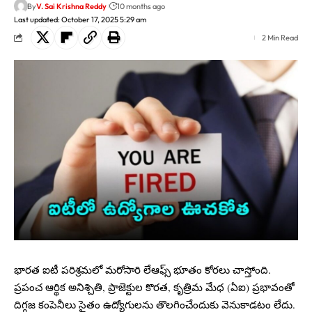
By
V. Sai Krishna Reddy
10 months ago
Last updated: October 17, 2025 5:29 am
2 Min Read
భారత ఐటీ పరిశ్రమలో మరోసారి లేఆఫ్స్ భూతం కోరలు చాస్తోంది.
ప్రపంచ ఆర్థిక అనిశ్చితి, ప్రాజెక్టుల కొరత, కృత్రిమ మేధ (ఏఐ) ప్రభావంతో
దిగ్గజ కంపెనీలు సైతం ఉద్యోగులను తొలగించేందుకు వెనుకాడటం లేదు.