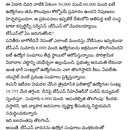
ఈ ఏడాది చివరి నాటికి ఏకంగా 50,000 నుంచి 60,000 మంది ఐటీ
ఉద్యోగులు తమ కొలువులు కోల్పోయే ప్రమాదం ఉందని నిపుణులు
హెచ్చరిస్తుండగా, ఆ ప్రకంపనలు ఇప్పటికే దేశంలోని అతిపెద్ద ఐటీ సంస్థ
టాటా కన్సల్టెన్సీ సర్వీసెస్ (టీసీఎస్)లో మొదలయ్యాయి.
టీసీఎస్‌లో ఏం జరుగుతోంది?
పనితీరు బాగోలేదనే నెపంతో ఎలాంటి ముందస్తు నోటీసులు ఇవ్వకుండా
టీసీఎస్ సుమారు 6,000 మంది ఉద్యోగులను అక్రమంగా తొలగించిందని
ఐటీ ఉద్యోగ సంఘాలు తీవ్ర స్థాయిలో ఆరోపిస్తున్నాయి. పారిశ్రామిక
వివాదాల చట్టాన్ని యథేచ్ఛగా ఉల్లంఘించి, ప్రభుత్వ అనుమతి లేకుండా
ఇంత భారీ సంఖ్యలో ఉద్యోగులను ఎలా తొలగిస్తారని కిటు, ఏఐటీఈ,
యునైట్ వంటి ప్రముఖ సంఘాలు ప్రశ్నిస్తున్నాయి.
కంపెనీ ఇటీవల విడుదల చేసిన త్రైమాసిక ఫలితాల్లో ఉద్యోగుల సంఖ్య
19,755 మేర తగ్గింది. దీనిపై టీసీఎస్ సీహెచ్‌ఆర్‌‌వో సుదీప్ కున్నుమల్
స్పందిస్తూ.. సుమారు 6,000 మంది ‘అసంకల్పిత తొలగింపు’ కిందకు
వస్తారని, ఇది వ్యాపార అవసరాల దృష్ట్యా తీసుకున్న నిర్ణయమని
సమర్థించుకున్నారు.
ఇది బలవంతపు తొలగింపే..
అయితే, టీసీఎస్ వాదనను ఉద్యోగ సంఘాలు ముక్తకంఠంతో