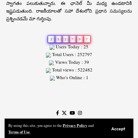
స్వాగతం పలుకుతున్నారు. ఈ ఛానెల్ మీ మధ్య ఉండటానికి
ఇష్టపడుతుంది. రాజకీయాలతో సహా దేశంలోని ప్రధాన సమస్యలను
ప్రశ్నించడమే మా గుర్తింపు.
2
5
2
7
9
7
Users Today : 25
Total Users : 252797
Views Today : 39
Total views : 522482
Who's Online : 1
Slot
Site
Privacy Policy
By using this site, you agree to the
and
Accept
Praja Jyothi News © 2026 - All Rights Reserved || Design & Developed By SMC Web
Terms of Use
.
Solution