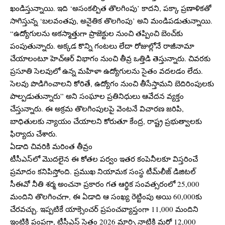
ఖండిస్తున్నాయి. ఇది ‘అసంకల్పిత తొలగింపు’ కాదని, పక్కా ప్రణాళికతో
సాగిస్తున్న ‘బలవంతపు, అనైతిక తొలగింపు’ అని మండిపడుతున్నాయి.
“ఉద్యోగులను అకస్మాత్తుగా ప్రాజెక్టుల నుంచి తప్పించి బెంచ్‌కు
పంపుతున్నారు. అక్కడ కొన్ని గంటలు లేదా రోజుల్లోనే రాజీనామా
చేయాలంటూ హెచ్‌ఆర్ విభాగం నుంచి తీవ్ర ఒత్తిడి తెస్తున్నారు. చివరకు
ప్రసూతి సెలవులో ఉన్న మహిళా ఉద్యోగులను సైతం వదలడం లేదు.
సెలవు పొడిగించాలని కోరితే, ఉద్యోగం నుంచి తీసేస్తామని బెదిరింపులకు
పాల్పడుతున్నారు” అని సంఘాల ప్రతినిధులు ఆవేదన వ్యక్తం
చేస్తున్నారు. ఈ అక్రమ తొలగింపులపై వెంటనే విచారణ జరిపి,
బాధితులకు న్యాయం చేయాలని కోరుతూ కేంద్ర, రాష్ట్ర ప్రభుత్వాలకు
ఫిర్యాదు చేశారు.
ఏడాది చివరికి మరింత తీవ్రం
టీసీఎస్‌లో మొదలైన ఈ కోతల పర్వం ఇతర కంపెనీలకూ విస్తరించే
ప్రమాదం కనిపిస్తోంది. ప్రముఖ నియామక సంస్థ టీమ్‌లీజ్ డిజిటల్
సీఈవో నీతి శర్మ అంచనా ప్రకారం గత ఆర్థిక సంవత్సరంలో 25,000
మందిని తొలగించగా, ఈ ఏడాది ఆ సంఖ్య రెట్టింపు అయి 60,000కు
చేరవచ్చు. ఇప్పటికే యాక్సెంచర్ ప్రపంచవ్యాప్తంగా 11,000 మందిని
ఇంటికి పంపగా, టీసీఎస్ సైతం 2026 మార్చి నాటికి మరో 12,000