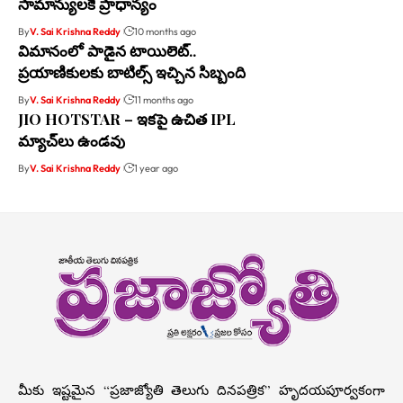
సామాన్యులకే ప్రాధాన్యం
By
V. Sai Krishna Reddy
10 months ago
విమానంలో పాడైన టాయిలెట్..
ప్రయాణికులకు బాటిల్స్ ఇచ్చిన సిబ్బంది
By
V. Sai Krishna Reddy
11 months ago
JIO HOTSTAR – ఇకపై ఉచిత IPL
మ్యాచ్‌లు ఉండవు
By
V. Sai Krishna Reddy
1 year ago
మీకు ఇష్టమైన “ప్రజాజ్యోతి తెలుగు దినపత్రిక” హృదయపూర్వకంగా