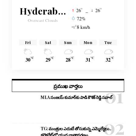
Hyderabad
°
°
26
_
26
72%
Overcast Clouds
8 km/h
Fri
Sat
Sun
Mon
Tue
°C
°C
°C
°C
°C
30
29
28
31
32
ప్రముఖ వార్తలు
MLA సంజయ్ కుమార్‌కు పాడి కౌశిక్ రెడ్డి సవాల్
TG: మంత్రుల ఎదుటే తోసుకున్న ఎమ్మెల్యేలు..
కలెక్టరేట్‌లో యుద్ధ వాతావరణం