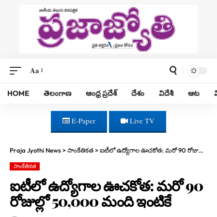
Aa
HOME
తెలంగాణ
ఆంధ్ర ప్రదేశ్
దేశం
విదేశీ
ఆట
E-Paper
Live TV
Praja Jyothi News
>
సాంకేతికత
>
ఐటీలో ఉద్యోగాల ఊచకోత: మరో 90 రోజుల్లో 50,000 మంది ఇంటికే
సాంకేతికత
ఐటీలో ఉద్యోగాల ఊచకోత: మరో 90
రోజుల్లో 50,000 మంది ఇంటికే