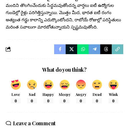
మందిని తొలగించేందుకు సిద్ధమవుతోందన్న వార్తలు ఐటీ ఉద్యోగుల
గుండెల్లో రైళ్లు పరిగెత్తిస్తున్నాయి. మొత్తం మీద, భారత ఐటీ రంగం
అత్యంత గడ్డు కాలాన్ని ఎదుర్కొంటోందని, రాబోయే రోజుల్లో పరిస్థితులు
మరింత సవాలుగా మారబోతున్నాయని స్పష్టమవుతోంది.
What do you think?
Love
Sad
Happy
Sleepy
Angry
Dead
Wink
0
0
0
0
0
0
0
Leave a Comment