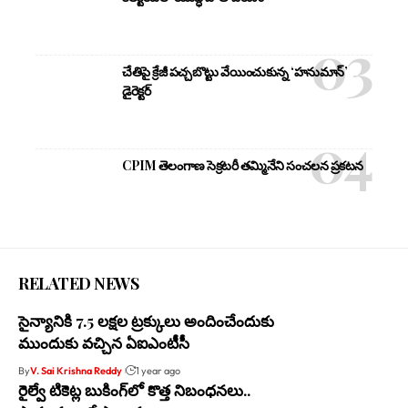
చేతిపై క్రేజీ పచ్చబొట్టు వేయించుకున్న ‘హనుమాన్’
డైరెక్టర్
CPIM తెలంగాణ సెక్రటరీ తమ్మినేని సంచలన ప్రకటన
RELATED NEWS
సైన్యానికి 7.5 లక్షల ట్రక్కులు అందించేందుకు
ముందుకు వచ్చిన ఏఐఎంటీసీ
By
V. Sai Krishna Reddy
1 year ago
రైల్వే టికెట్ల బుకింగ్‌లో కొత్త నిబంధనలు..