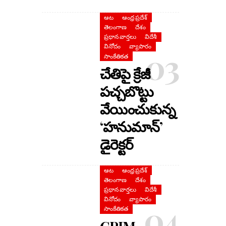
ఆట
ఆంధ్ర ప్రదేశ్
తెలంగాణ
దేశం
ప్రధాన వార్తలు
విదేశీ
వినోదం
వ్యాపారం
సాంకేతికత
చేతిపై క్రేజీ
పచ్చబొట్టు
వేయించుకున్న
‘హనుమాన్’
డైరెక్టర్
ఆట
ఆంధ్ర ప్రదేశ్
తెలంగాణ
దేశం
ప్రధాన వార్తలు
విదేశీ
వినోదం
వ్యాపారం
సాంకేతికత