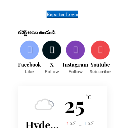
Reporter Login
కనెక్ట్ అయి ఉండండి
Facebook
X
Instagram
Youtube
Like
Follow
Follow
Subscribe
25
°C
Hyderabad
°
°
25
_
25