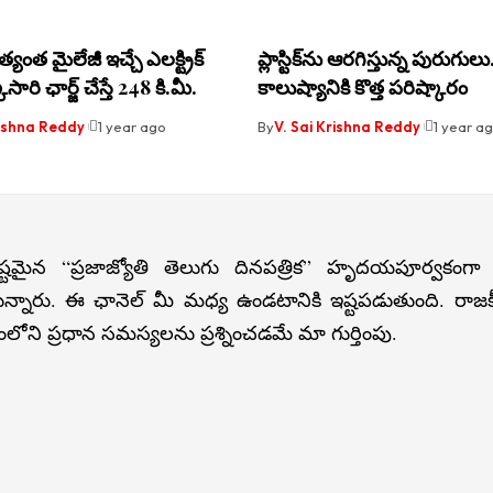
యంత మైలేజీ ఇచ్చే ఎలక్ట్రిక్
ప్లాస్టిక్‌ను ఆరగిస్తున్న పురుగుల
ారి ఛార్జ్ చేస్తే 248 కి.మీ.
కాలుష్యానికి కొత్త పరిష్కారం
rishna Reddy
1 year ago
By
V. Sai Krishna Reddy
1 year a
్టమైన “ప్రజాజ్యోతి తెలుగు దినపత్రిక” హృదయపూర్వకంగా
న్నారు. ఈ ఛానెల్ మీ మధ్య ఉండటానికి ఇష్టపడుతుంది. రా
లోని ప్రధాన సమస్యలను ప్రశ్నించడమే మా గుర్తింపు.