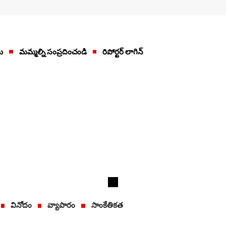
ు
మమ్మల్ని సంప్రదించండి
రిపోర్టర్ లాగిన్
వినోదం
వ్యాపారం
సాంకేతికత