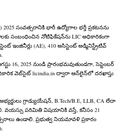
2025 సంవత్సరానికి భారీ ఉద్యోగాల భర్తీ ప్రకటనను
ీలకు సంబంధించిన నోటిఫికేషన్‌ను LIC అధికారికంగా
ట్ ఇంజినీర్లు (AE), 410 అసిస్టెంట్ అడ్మినిస్ట్రేటివ్
ి.
ఆగస్టు 16, 2025 నుండి ప్రారంభమవుతుండగా, సెప్టెంబర్
రిక వెబ్‌సైట్ licindia.in ద్వారా ఆన్‌లైన్‌లో దరఖాస్తు
అభ్యర్థులు గ్రాడ్యుయేషన్, B.Tech/B.E, LLB, CA లేదా
ి. వయస్సు పరిమితి విషయానికి వస్తే, కనీసం 21
్సరాలు ఉండాలి. ప్రభుత్వ నియమావళి ప్రకారం
ి.