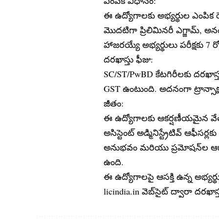
ఎంపిక విధానం:
ఈ ఉద్యోగాలకు అభ్యర్థుల ఎంపిక ర
మొదటిగా ప్రిలిమినరీ ఎగ్జామ్, అన
హాజరయ్యే అభ్యర్థులు పరీక్షకు 7 ర
దరఖాస్తు ఫీజు:
SC/ST/PwBD కేటగిరీలకు దరఖాస్త
GST ఉంటుంది. అదనంగా ట్రాన్సాక్షన్
జీతం:
ఈ ఉద్యోగాలకు ఆకర్షణీయమైన వేతన
అసిస్టెంట్ అడ్మినిస్ట్రేటివ్ ఆఫీస
అనుభవం మరియు ప్రమోషన్‌ల ఆధార
ఉంది.
ఈ ఉద్యోగాలపై ఆసక్తి ఉన్న అభ్యర్థ
licindia.in వెబ్‌సైట్ ద్వారా దరఖా