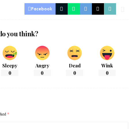
Facebook
do you think?
Sleepy
Angry
Dead
Wink
0
0
0
0
arked
*