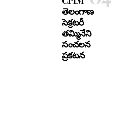
CPIM
తెలంగాణ
సెక్రటరీ
తమ్మినేని
సంచలన
ప్రకటన