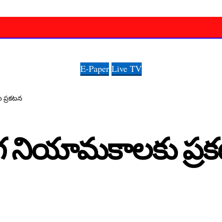
E-Paper
Live TV
 ప్రకటన
ోగ నియామకాలకు ప్ర