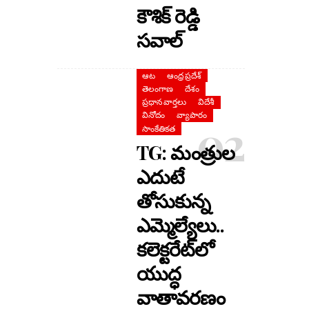
కౌశిక్ రెడ్డి
సవాల్
ఆట
ఆంధ్ర ప్రదేశ్
తెలంగాణ
దేశం
ప్రధాన వార్తలు
విదేశీ
వినోదం
వ్యాపారం
సాంకేతికత
TG: మంత్రుల
ఎదుటే
తోసుకున్న
ఎమ్మెల్యేలు..
కలెక్టరేట్‌లో
యుద్ధ
వాతావరణం