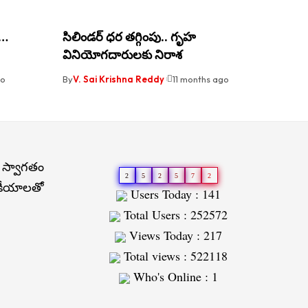
ు…
సిలిండర్ ధర తగ్గింపు.. గృహ
వినియోగదారులకు నిరాశ
go
By
V. Sai Krishna Reddy
11 months ago
 స్వాగతం
2
5
2
5
7
2
జకీయాలతో
Users Today : 141
Total Users : 252572
Views Today : 217
Total views : 522118
Who's Online : 1
Slot
Site