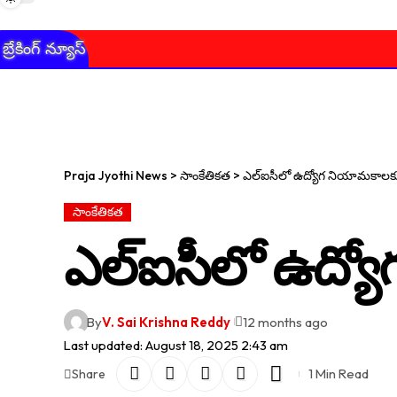
బ్రేకింగ్ న్యూస్
Praja Jyothi News
>
సాంకేతికత
>
ఎల్ఐసీలో ఉద్యోగ నియామకాలకు
సాంకేతికత
ఎల్ఐసీలో ఉద్య
By
V. Sai Krishna Reddy
12 months ago
Last updated: August 18, 2025 2:43 am
1 Min Read
Share