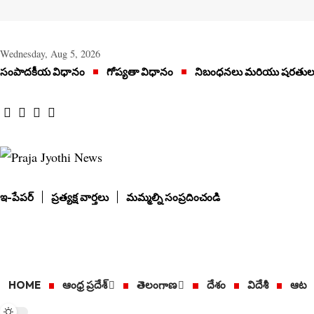
Wednesday, Aug 5, 2026
సంపాదకీయ విధానం
గోప్యతా విధానం
నిబంధనలు మరియు షరతుల
ఇ-పేపర్
ప్రత్యక్ష వార్తలు
మమ్మల్ని సంప్రదించండి
HOME
ఆంధ్ర ప్రదేశ్
తెలంగాణ
దేశం
విదేశీ
ఆట