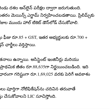
ెండు దశల ఆన్‌లైన్ పరీక్షల ద్వారా జరుగుతుంది.
ంతరం మెయిన్స్ ఎగ్జామ్ నిర్వహించబడతాయి. ప్రిలిమ్స్‌కు
ోజుల ముందు హాల్ టికెట్ డౌన్‌లోడ్ చేసుకోవాలి.
ు ఫీజు రూ.85 + GST, ఇతర అభ్యర్థులకు రూ.700 +
 ఛార్జీలు వర్తిస్తాయి.
ాలు ఉన్నాయి. అసిస్టెంట్ ఇంజినీర్లు మరియు
ర్లకు ప్రాథమిక జీతం రూ.88,635గా నిర్ణయించబడింది. ఇది
ంగా గరిష్టంగా రూ.1,69,025 వరకు పెరిగే అవకాశం
ులు పూర్తిగా నోటిఫికేషన్‌ను చదివిన తరువాతే
స్తు చేసుకోవాలని LIC సూచిస్తోంది.