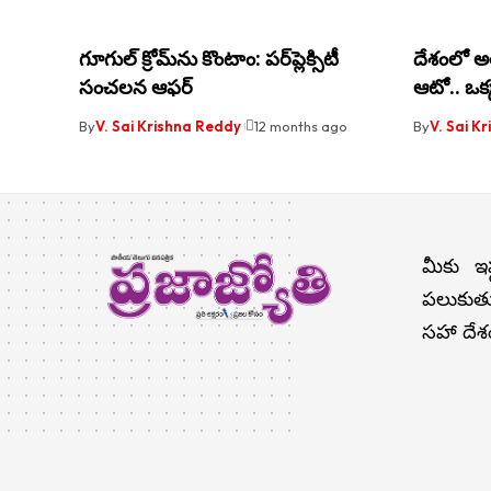
గూగుల్ క్రోమ్‌ను కొంటాం: పర్‌ప్లెక్సిటీ
దేశంలో అత్
సంచలన ఆఫర్
ఆటో.. ఒక్కస
By
V. Sai Krishna Reddy
12 months ago
By
V. Sai K
మీకు ఇష
పలుకుతు
సహా దేశం