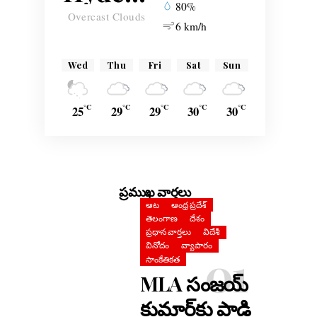
80%
Overcast Clouds
6 km/h
Wed
Thu
Fri
Sat
Sun
°C
°C
°C
°C
°C
25
29
29
30
30
ప్రముఖ వార్తలు
ఆట
ఆంధ్ర ప్రదేశ్
తెలంగాణ
దేశం
ప్రధాన వార్తలు
విదేశీ
వినోదం
వ్యాపారం
సాంకేతికత
MLA సంజయ్
కుమార్‌కు పాడి