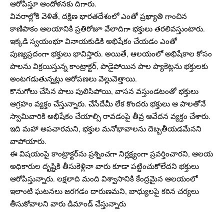
ఆరోపిస్తూ ఆందోళనకు దిగారు.
వివరాల్లోకి వెళితే, దక్షిణ భారతదేశంలో ఎంతో ప్రఖ్యాతి గాంచిన
కాణిపాకం ఆలయానికి ప్రతిరోజూ వేలాదిగా భక్తులు తరలివస్తుంటారు.
ఇక్కడి స్వయంభూ వినాయకుడికి అభిషేకం చేయడం ఎంతో
పుణ్యప్రదంగా భక్తులు భావిస్తారు. అయితే, ఆలయంలో అభిషేకాల కోసం
పాలను విక్రయిస్తున్న కాంట్రాక్టర్, పాడైపోయిన పాల ప్యాకెట్లను భక్తులకు
అంటగడుతున్నట్లు ఆరోపణలు వెల్లువెత్తాయి.
కొనుగోలు చేసిన పాలు పులిసిపోయి, వాసన వస్తుండటంతో భక్తులు
ఆగ్రహం వ్యక్తం చేస్తున్నారు. చేసేదేమీ లేక కొందరు భక్తులు ఆ పాలతోనే
స్వామివారికి అభిషేకం చేయాల్సి రావడంపై తీవ్ర ఆవేదన వ్యక్తం చేశారు.
ఇది మహా అపచారమని, భక్తుల మనోభావాలను దెబ్బతీయడమేనని
వాపోయారు.
ఈ విషయంపై కాంట్రాక్టర్‌ను ప్రశ్నించగా నిర్లక్ష్యంగా ప్రవర్తించారని, ఆలయ
అధికారుల దృష్టికి తీసుకెళ్లినా వారు కూడా పట్టించుకోలేదని భక్తులు
ఆరోపిస్తున్నారు. లక్షలాది మంది విశ్వాసానికి కేంద్రమైన ఆలయంలో
ఇలాంటి ఘటనలు జరగడం దారుణమని, బాధ్యులపై కఠిన చర్యలు
తీసుకోవాలని వారు డిమాండ్ చేస్తున్నారు