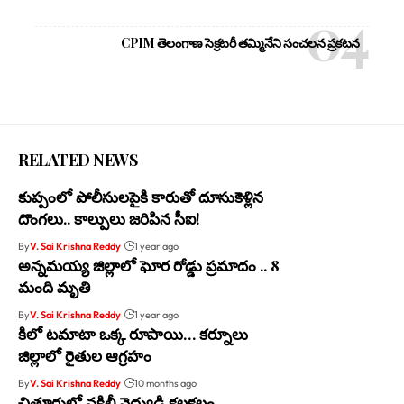
CPIM తెలంగాణ సెక్రటరీ తమ్మినేని సంచలన ప్రకటన
RELATED NEWS
కుప్పంలో పోలీసులపైకి కారుతో దూసుకెళ్లిన
దొంగలు.. కాల్పులు జరిపిన సీఐ!
By
V. Sai Krishna Reddy
1 year ago
అన్నమయ్య జిల్లాలో ఘోర రోడ్డు ప్రమాదం .. 8
మంది మృతి
By
V. Sai Krishna Reddy
1 year ago
కిలో టమాటా ఒక్క రూపాయి… కర్నూలు
జిల్లాలో రైతుల ఆగ్రహం
By
V. Sai Krishna Reddy
10 months ago
చిత్తూరులో నకిలీ వైద్యుడి కలకలం