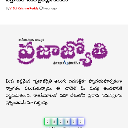
By
V. Sai Krishna Reddy
1 year ago
మీకు ఇష్టమైన “ప్రజాజ్యోతి తెలుగు దినపత్రిక” హృదయపూర్వకంగా
స్వాగతం పలుకుతున్నారు. ఈ ఛానెల్ మీ మధ్య ఉండటానికి
ఇష్టపడుతుంది. రాజకీయాలతో సహా దేశంలోని ప్రధాన సమస్యలను
ప్రశ్నించడమే మా గుర్తింపు.
2
5
2
8
3
0