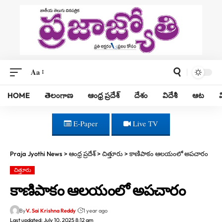
Aa
HOME
తెలంగాణ
ఆంధ్ర ప్రదేశ్
దేశం
విదేశీ
ఆట
E-Paper
Live TV
Praja Jyothi News
>
ఆంధ్ర ప్రదేశ్
>
చిత్తూరు
>
కాణిపాకం ఆలయంలో అపచారం
చిత్తూరు
కాణిపాకం ఆలయంలో అపచారం
By
V. Sai Krishna Reddy
1 year ago
Last updated: July 10, 2025 8:12 am