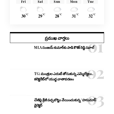
Fri
Sat
Sun
Mon
Tue
°C
°C
°C
°C
°C
30
29
28
31
32
ప్రముఖ వార్తలు
MLA సంజయ్ కుమార్‌కు పాడి కౌశిక్ రెడ్డి సవాల్
TG: మంత్రుల ఎదుటే తోసుకున్న ఎమ్మెల్యేలు..
కలెక్టరేట్‌లో యుద్ధ వాతావరణం
చేతిపై క్రేజీ పచ్చబొట్టు వేయించుకున్న ‘హనుమాన్’
డైరెక్టర్