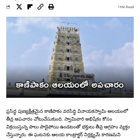
1 Min Read
ప్రసిద్ధ పుణ్యక్షేత్రమైన కాణిపాకం వరసిద్ధి వినాయకస్వామి ఆలయంలో
తీవ్ర అపచారం చోటుచేసుకుంది. స్వామివారి అభిషేకం కోసం
విక్రయిస్తున్న పాలు పాడైపోయి ఉండటంతో భక్తులు తీవ్ర ఆగ్రహం వ్యక్తం
చేస్తున్నారు. ఈ ఘటనకు ఆలయ కాంట్రాక్టర్ నిర్లక్ష్యమే కారణమని