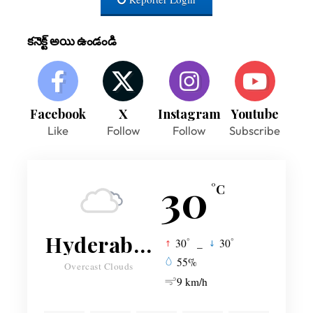
కనెక్ట్ అయి ఉండండి
Facebook
X
Instagram
Youtube
Like
Follow
Follow
Subscribe
30
°C
Hyderabad
°
°
30
_
30
55%
Overcast Clouds
9 km/h