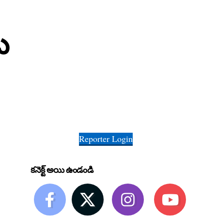
ట
Reporter Login
కనెక్ట్ అయి ఉండండి