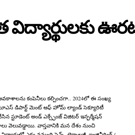
 విద్యార్థులకు ఊర
 అవకాశాలను కంపెనీలు కల్పించగా.. 2024లో ఈ సంఖ్య
ఎస్ డిపార్ట్ మెంట్ ఆఫ్ హోమ్ ల్యాండ్ సెక్యూరిటీ
 స్టూడెంట్ అండ్‌ ఎక్స్ఛేంజ్‌ విజిటర్‌ ఇన్ఫర్మేషన్‌
కాలు వెలువడ్డాయి. వాస్తవానికి మన దేశం నుంచి
విద్యార్థుల్లో ఎక్కువమంది సైన్స్, టెక్నాలజీ, ఇంజినీరింగ్‌ /