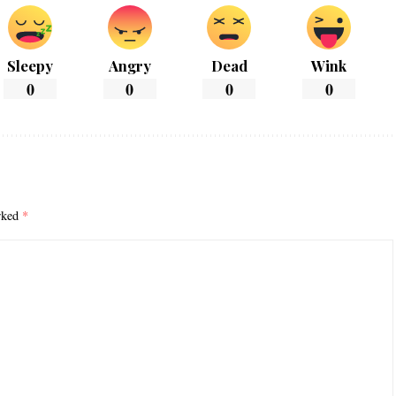
Sleepy
Angry
Dead
Wink
0
0
0
0
arked
*