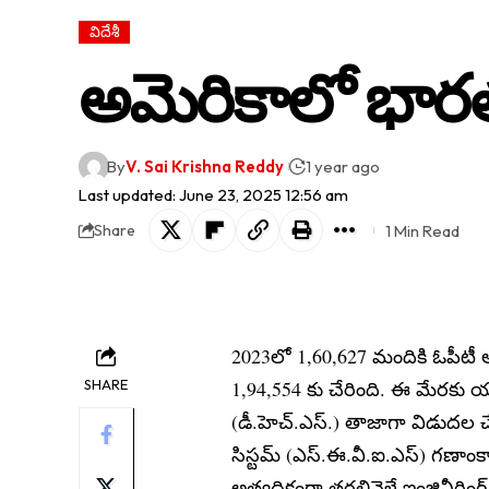
విదేశీ
అమెరికాలో భారత
By
V. Sai Krishna Reddy
1 year ago
Last updated: June 23, 2025 12:56 am
1 Min Read
Share
2023లో 1,60,627 మందికి ఓపీటీ
SHARE
1,94,554 కు చేరింది. ఈ మేరకు యూ
(డీ.హెచ్.ఎస్.) తాజాగా విడుదల చేసిన
సిస్టమ్‌ (ఎస్‌.ఈ.వీ.ఐ.ఎస్‌) గణాం
అత్యధికంగా తరలివెళ్లే ఇంజినీరింగ్‌ 