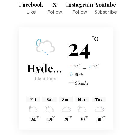
Facebook
X
Instagram
Youtube
Like
Follow
Follow
Subscribe
24
°C
Hyderabad
°
°
24
_
24
80%
Light Rain
6 km/h
Fri
Sat
Sun
Mon
Tue
°C
°C
°C
°C
°C
24
29
29
30
30