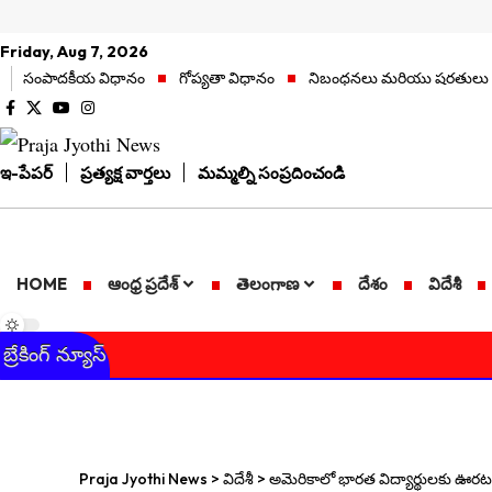
Friday, Aug 7, 2026
సంపాదకీయ విధానం
గోప్యతా విధానం
నిబంధనలు మరియు షరతులు
ఇ-పేపర్
ప్రత్యక్ష వార్తలు
మమ్మల్ని సంప్రదించండి
HOME
ఆంధ్ర ప్రదేశ్
తెలంగాణ
దేశం
విదేశీ
బ్రేకింగ్ న్యూస్
Praja Jyothi News
>
విదేశీ
>
అమెరికాలో భారత విద్యార్థులకు ఊరట