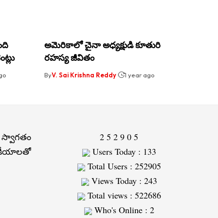
ంది
అమెరికాలో చైనా అధ్యక్షుడి కూతురి
ట్లు
రహస్య జీవితం
ago
By
V. Sai Krishna Reddy
1 year ago
 స్వాగతం
2
5
2
9
0
5
జకీయాలతో
Users Today : 133
Total Users : 252905
Views Today : 243
Total views : 522686
Who's Online : 2