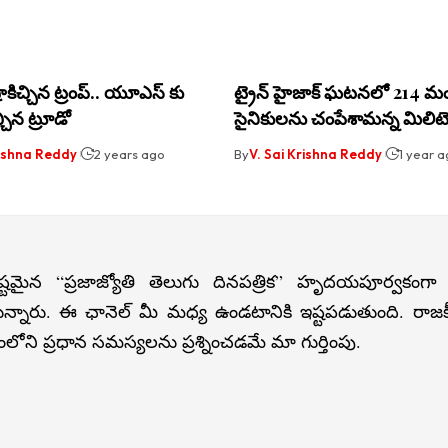
ాకిచ్చిన ట్రంప్.. యూఎస్ కు
ట్రైన్ హైజాక్ ఘటనలో 214 మ
చిన ట్రూడో
సైనికులను చంపేశామన్న మిలిటెం
rishna Reddy
2 years ago
By
V. Sai Krishna Reddy
1 year 
్టమైన “ప్రజాజ్యోతి తెలుగు దినపత్రిక” హృదయపూర్వకంగా
న్నారు. ఈ ఛానెల్ మీ మధ్య ఉండటానికి ఇష్టపడుతుంది. రా
లోని ప్రధాన సమస్యలను ప్రశ్నించడమే మా గుర్తింపు.