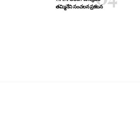
తమ్మినేని సంచలన ప్రకటన