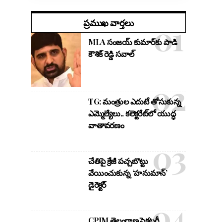
ప్రముఖ వార్తలు
MLA సంజయ్ కుమార్‌కు పాడి
కౌశిక్ రెడ్డి సవాల్
TG: మంత్రుల ఎదుటే తోసుకున్న
ఎమ్మెల్యేలు.. కలెక్టరేట్‌లో యుద్ధ
వాతావరణం
చేతిపై క్రేజీ పచ్చబొట్టు
వేయించుకున్న ‘హనుమాన్’
డైరెక్టర్
CPIM తెలంగాణ సెక్రటరీ