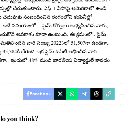
్‌ కోర్సుల్లో చేరుతుంటారు. ఎఫ్‌-1 వీసాపై అమెరికాలో ఉండే
ద తమ చదువుకు సంబంధించిన రంగంలోని కంపెనీల్లో
 ఇదే సమయంలో… స్టెమ్‌ కోర్సులు అభ్యసించిన వారు,
డిగించుకొనే అవకాశం కూడా ఉంటుంది. ఈ క్రమంలో.. స్టెమ్‌
నుమతిపొందిన వారి సంఖ్య 20223లో 51,507గా ఉండగా..
 95,384కి చేరింది. ఇక స్టెమ్‌ ఓపీటీ లభించిన వారి
గా.. ఇందులో 48% మంది భారతీయ విద్యార్థులే కావడం
Facebook
do you think?