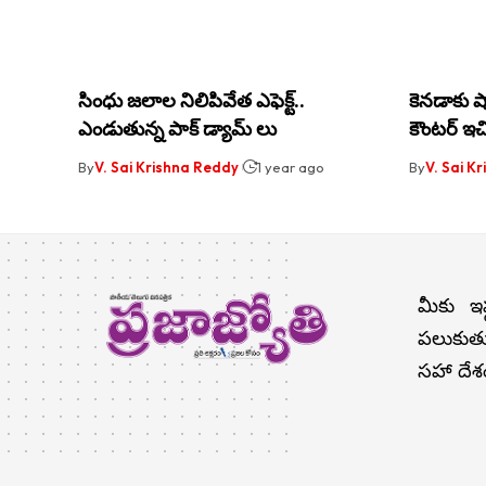
సింధు జలాల నిలిపివేత ఎఫెక్ట్..
కెనడాకు ష
ఎండుతున్న పాక్ డ్యామ్ లు
కౌంటర్ ఇచ్
By
V. Sai Krishna Reddy
1 year ago
By
V. Sai K
మీకు ఇష
పలుకుతు
సహా దేశం