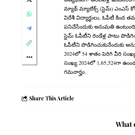
మ్యాథ్‌ మ్యాటిక్స్‌ (స్టెమ్‌) ఎంఎస
విదేశీ విద్యార్థులు, ఓపీటీ కిం
పనిచేసేందుకు అనుమతి ఉంటుంది.
స్టెమ్‌ ఓపీటీని రెండేళ్ల పాటు పొ
ఓపీటీని పొడిగించుకునేందుకు అ
2024లో 54 శాతం పెరిగి వీరి సంఖ్య
సంఖ్య 2024లో 1,65,524గా ఉంండ
గమనార్హం.
Share This Article
What 