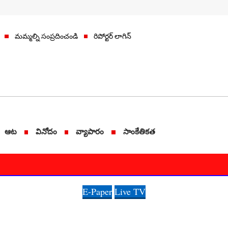
మమ్మల్ని సంప్రదించండి
రిపోర్టర్ లాగిన్
ఆట
వినోదం
వ్యాపారం
సాంకేతికత
E-Paper
Live TV